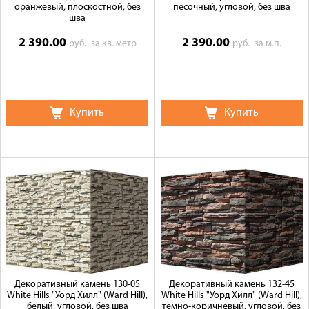
оранжевый, плоскостной, без
песочный, угловой, без шва
шва
2 390.00
2 390.00
руб.
за кв. метр
руб.
за м.п.
Купить
Купить
Декоративный камень 130-05
Декоративный камень 132-45
White Hills "Уорд Хилл" (Ward Hill),
White Hills "Уорд Хилл" (Ward Hill),
белый, угловой, без шва
темно-коричневый, угловой, без