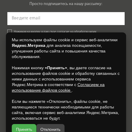
Просто подпишитесь на нашу рассылку:
Нажимая на кнопку, я даю свое согласие на обработку моих
персональных данных, на условиях и для целей, определенных в
Мы используем файлы cookie и сервис веб-аналитики
Согласии на обработку персональных данных
.
Яндекс.Метрика
для анализа посещаемости,
улучшения работы сайта и повышения качества
Подписаться
обслуживания.
Нажимая кнопку
«Принять»
, вы даете согласие на
+7 (4812) 548-777
использование файлов cookie и обработку связанных с
ними данных с использованием сервиса
Яндекс.Метрика в соответствии с
Согласием на
использование файлов cookie
.
Если вы нажмете «Отклонить», файлы cookie, не
являющиеся технически необходимыми для работы
сайта, включая сервис веб-аналитики Яндекс.Метрика,
использоваться не будут.
Принять
Отклонить
Разработка и продвижение —
espirestudio.ru