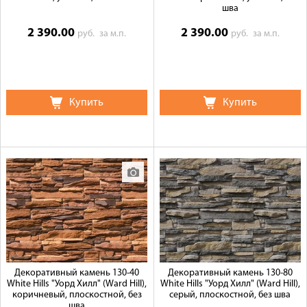
шва
2 390.00
2 390.00
руб.
за м.п.
руб.
за м.п.
Купить
Купить
Декоративный камень 130-40
Декоративный камень 130-80
White Hills "Уорд Хилл" (Ward Hill),
White Hills "Уорд Хилл" (Ward Hill),
коричневый, плоскостной, без
серый, плоскостной, без шва
шва