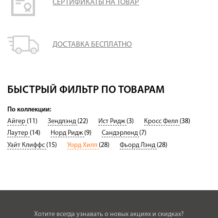
СЕРТИФИКАТЫ НА ТОВАР
ДОСТАВКА БЕСПЛАТНО
БЫСТРЫЙ ФИЛЬТР ПО ТОВАРАМ
По коллекции:
Айгер
(11)
Зендлэнд
(22)
Ист Ридж
(3)
Кросс Фелл
(38)
Лаутер
(14)
Норд Ридж
(9)
Сандэрленд
(7)
Уайт Клиффс
(15)
Уорд Хилл
(28)
Фьорд Лэнд
(28)
Хотите всегда узнавать о новых акциях и скидках?