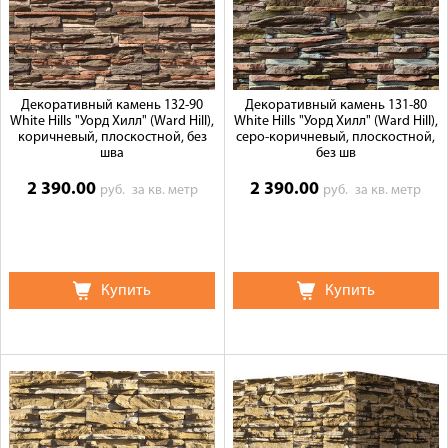
Галерея объектов
Контакты
Декоративный камень 132-90
Декоративный камень 131-80
White Hills "Уорд Хилл" (Ward Hill),
White Hills "Уорд Хилл" (Ward Hill),
коричневый, плоскостной, без
серо-коричневый, плоскостной,
шва
без шв
2 390.00
2 390.00
руб.
за кв. метр
руб.
за кв. метр
Купить
Купить