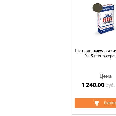
Цветная кладочная сме
0115 темно-серая,
Цена
1 240.00
руб
Купит