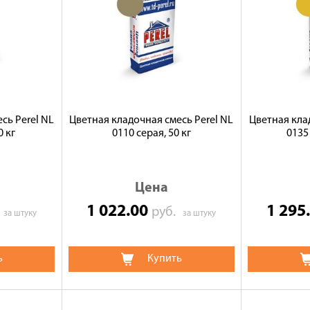
сь Perel NL
Цветная кладочная смесь Perel NL
Цветная кла
0 кг
0110 серая, 50 кг
0135
Цена
1 022.00
1 295
.
руб.
за штуку
за штуку
ь
Купить