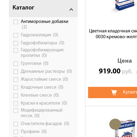
Каталог
Антиморозные добавки
(2)
Цветная кладочная сме
(0)
Гидроизоляция
0030 кремово-желта
(0)
Гидрофобизаторы
Гидрофобизирующие
(0)
пропитки
Цена
(0)
Грунтовки
919.00
руб.
(0)
Дренажные растворы
(0)
Жаростойкие смеси
(0)
Кладочные смеси
Купит
(0)
Клеевые смеси
(0)
Краски и красители
Модифицированный
(0)
песок
(0)
Очистители фасадов
(0)
Профили