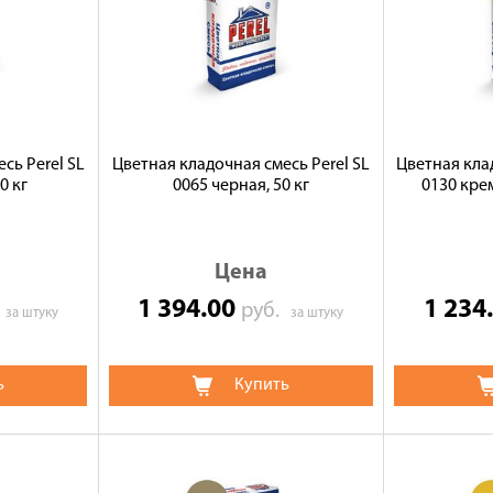
сь Perel SL
Цветная кладочная смесь Perel SL
Цветная кла
0 кг
0065 черная, 50 кг
0130 кре
Цена
1 394.00
1 234
.
руб.
за штуку
за штуку
ь
Купить