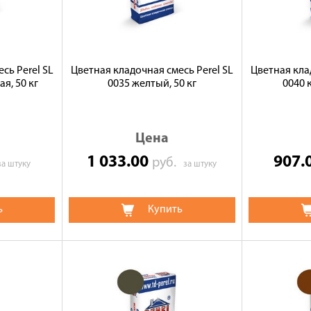
сь Perel SL
Цветная кладочная смесь Perel SL
Цветная кла
я, 50 кг
0035 желтый, 50 кг
0040 
Цена
1 033.00
907.
руб.
за штуку
за штуку
ь
Купить