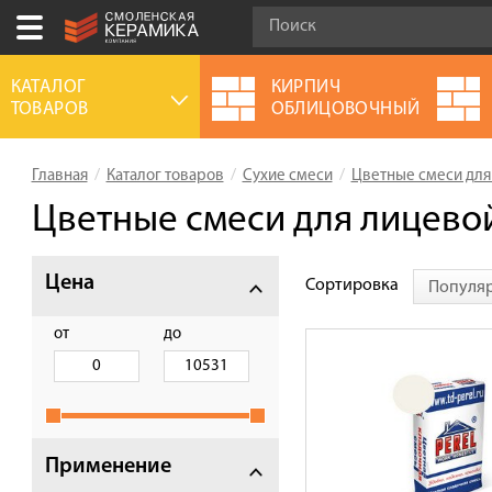
Ваш город:
Смоленск
КАТАЛОГ
КИРПИЧ
ТОВАРОВ
ОБЛИЦОВОЧНЫЙ
+7 (4812) 548-777
Выберите ваш город:
Главная
Каталог товаров
Сухие смеси
Цветные смеси для
0 товаров
на сумму
0.00
руб.
Смоленск
Брянск
Москва
Цветные смеси для лицевой
Акции
Цена
Сортировка
Популя
О компании
Калькулятор
от
до
Сервис
Оплата
Доставка
Применение
Сотрудничество