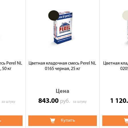
сь Perel NL
Цветная кладочная смесь Perel NL
Цветная кла
 50 кг
0165 черная, 25 кг
0205
Цена
843.00
1 120
.
руб.
за штуку
за штуку
ь
Купить