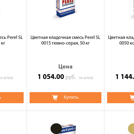
сь Perel SL
Цветная кладочная смесь Perel SL
Цветная кла
 кг
0015 темно-серая, 50 кг
0050 к
Цена
1 054.00
1 144
руб.
за штуку
за штуку
ь
Купить