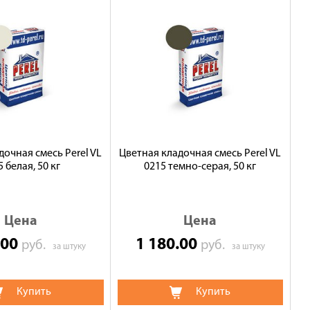
дочная смесь Perel VL
Цветная кладочная смесь Perel VL
 белая, 50 кг
0215 темно-серая, 50 кг
Цена
Цена
.00
1 180.00
руб.
руб.
за штуку
за штуку
Купить
Купить