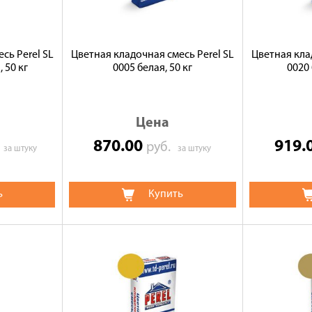
сь Perel SL
Цветная кладочная смесь Perel SL
Цветная кла
 50 кг
0005 белая, 50 кг
0020 
Цена
870.00
919.
.
руб.
за штуку
за штуку
ь
Купить