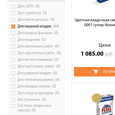
(0)
Для СФТК
Галерея объектов
(0)
Для газоблока
Контакты
(0)
Для камня декорат
Цветная кладочная сме
0001 супер-белая,
(84)
Для лицевой кладки
(0)
Для мокрых фасадов
(0)
Для мощения
Цена
(0)
Для напольных работ
1 085.00
(0)
Для отделочных работ
руб
(0)
Для печей и каминов
(0)
Для подготовит. работ
Купит
(0)
Для рядовой кладки
(0)
Для теплой керамики
(0)
Для укладки плитки
(0)
Для ухода за фасадом
(0)
Инструменты
Системы кладочных
(0)
смесей