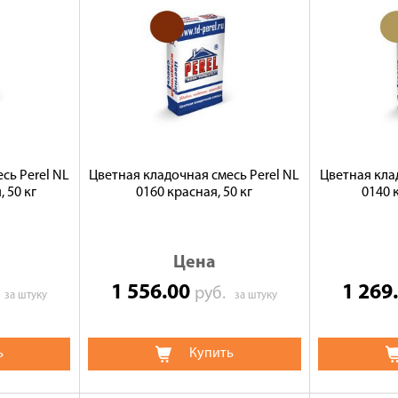
сь Perel NL
Цветная кладочная смесь Perel NL
Цветная кла
 50 кг
0160 красная, 50 кг
0140 
Цена
1 556.00
1 269
.
руб.
за штуку
за штуку
ь
Купить