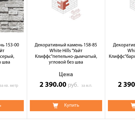
ь 153-00
Декоративный камень 158-85
Декоратив
айт
White Hills "Уайт
Whi
серый,
Клиффс"пепельно-дымчатый,
Клиффс"барх
з шва
угловой без шва
Цена
2 390.00
2 39
руб.
за кв. метр
за м.п.
ь
Купить