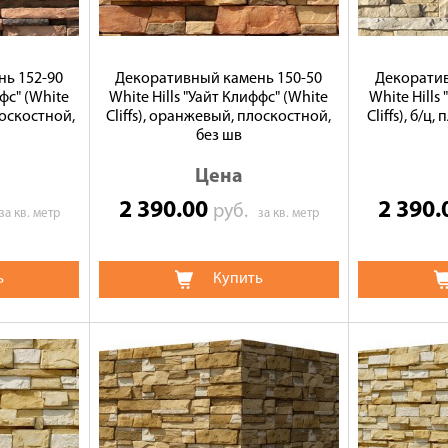
ь 152-90
Декоративный камень 150-50
Декоратив
ффс" (White
White Hills "Уайт Клиффс" (White
White Hills
лоскостной,
Cliffs), оранжевый, плоскостной,
Cliffs), б/ц
без шв
Цена
2 390.00
2 390
руб.
за кв. метр
за кв. метр
ь
Купить