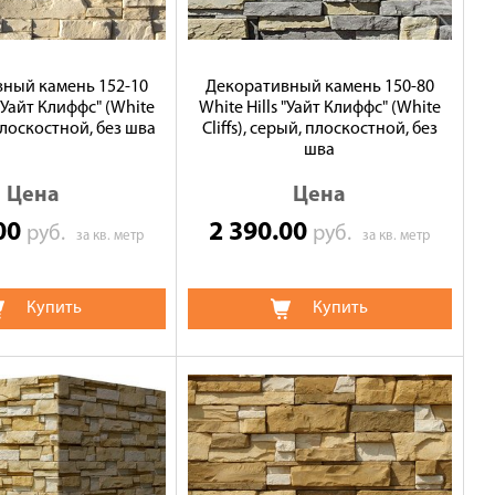
ный камень 152-10
Декоративный камень 150-80
 "Уайт Клиффс" (White
White Hills "Уайт Клиффс" (White
, плоскостной, без шва
Cliffs), серый, плоскостной, без
шва
Цена
Цена
.00
2 390.00
руб.
руб.
за кв. метр
за кв. метр
Купить
Купить