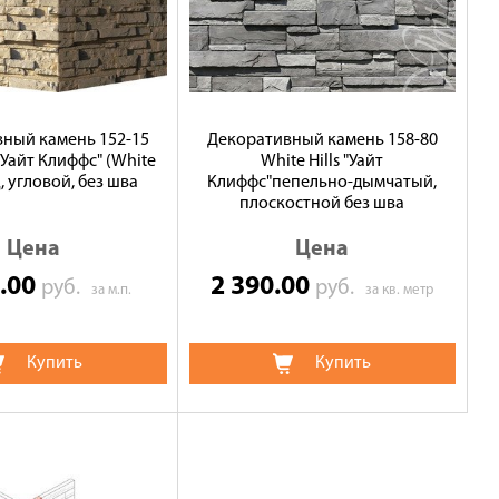
ный камень 152-15
Декоративный камень 158-80
 "Уайт Клиффс" (White
White Hills "Уайт
/ц, угловой, без шва
Клиффс"пепельно-дымчатый,
плоскостной без шва
Цена
Цена
0.00
2 390.00
руб.
руб.
за м.п.
за кв. метр
Купить
Купить