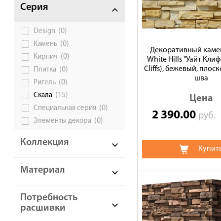
Серия
(0)
Design
(0)
Камень
Декоративный камен
(0)
Кирпич
White Hills "Уайт Кли
Cliffs), бежевый, плос
(0)
Плитка
шва
(0)
Ригель
(15)
Скала
Цена
(0)
Специальная серия
2 390.00
руб.
(0)
Элементы декора
Коллекция
Купит
Материал
Потребность
расшивки