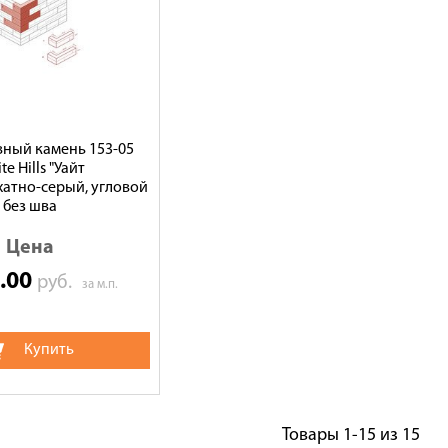
ный камень 153-05
te Hills "Уайт
атно-серый, угловой
без шва
Цена
0.00
руб.
за м.п.
Купить
Товары
1-15
из
15