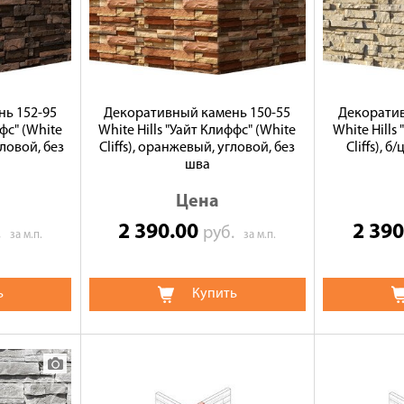
ь 152-95
Декоративный камень 150-55
Декоратив
ффс" (White
White Hills "Уайт Клиффс" (White
White Hills
гловой, без
Cliffs), оранжевый, угловой, без
Cliffs), б
шва
Цена
2 390.00
2 39
.
руб.
за м.п.
за м.п.
ь
Купить