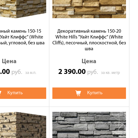
ный камень 150-15
Декоративный камень 150-20
 "Уайт Клиффс" (White
White Hills "Уайт Клиффс" (White
евый, угловой, без шва
Cliffs), песочный, плоскостной, без
шва
Цена
Цена
0.00
2 390.00
руб.
руб.
за м.п.
за кв. метр
Купить
Купить