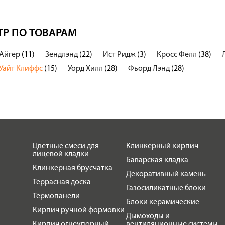
Р ПО ТОВАРАМ
Айгер
(11)
Зендлэнд
(22)
Ист Ридж
(3)
Кросс Фелл
(38)
Уайт Клиффс
(15)
Уорд Хилл
(28)
Фьорд Лэнд
(28)
Цветные смеси для
Клинкерный кирпич
лицевой кладки
Баварская кладка
Клинкерная брусчатка
Декоративный камень
Террасная доска
Газосиликатные блоки
Термопанели
Блоки керамические
Кирпич ручной формовки
Дымоходы и
Кирпич огнеупорный
вентиляционные системы