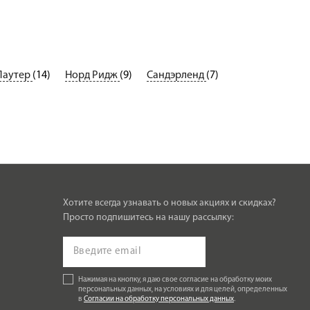
Лаутер
(14)
Норд Ридж
(9)
Сандэрленд
(7)
Хотите всегда узнавать о новых акциях и скидках?
Просто подпишитесь на нашу рассылку:
Нажимая на кнопку, я даю свое согласие на обработку моих
персональных данных, на условиях и для целей, определенных
в
Согласии на обработку персональных данных
.