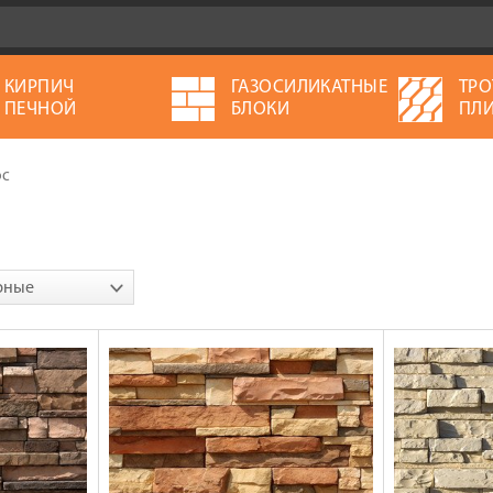
КИРПИЧ
ГАЗОСИЛИКАТНЫЕ
ТРО
ПЕЧНОЙ
БЛОКИ
ПЛИ
фс
рные