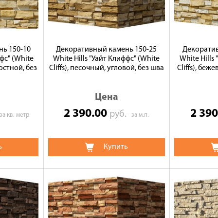
ь 150-10
Декоративный камень 150-25
Декоратив
ффс" (White
White Hills "Уайт Клиффс" (White
White Hills
костной, без
Cliffs), песочный, угловой, без шва
Cliffs), беж
Цена
2 390.00
2 39
руб.
за кв. метр
за м.п.
ь
Купить