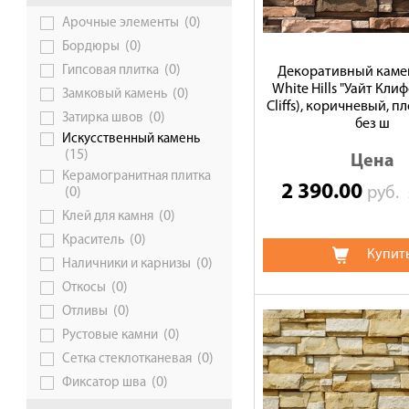
(0)
Арочные элементы
Галерея объектов
(0)
Бордюры
Контакты
(0)
Гипсовая плитка
Декоративный камен
White Hills "Уайт Кли
(0)
Замковый камень
Cliffs), коричневый, п
(0)
Затирка швов
без ш
Искусственный камень
(15)
Цена
Керамогранитная плитка
2 390.00
руб.
(0)
(0)
Клей для камня
(0)
Краситель
Купит
(0)
Наличники и карнизы
(0)
Откосы
(0)
Отливы
(0)
Рустовые камни
(0)
Сетка стеклотканевая
(0)
Фиксатор шва