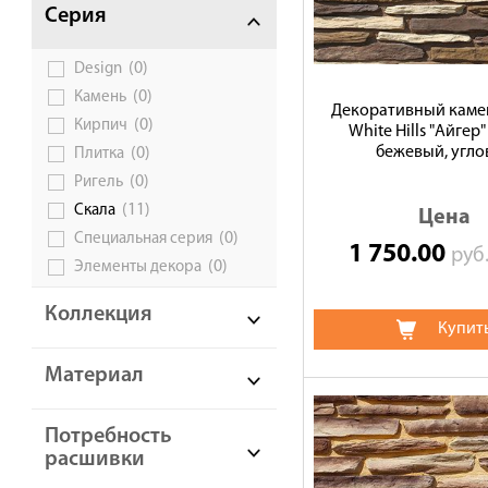
Серия
(0)
Design
(0)
Камень
Декоративный камен
(0)
Кирпич
White Hills "Айгер" 
бежевый, угло
(0)
Плитка
(0)
Ригель
(11)
Скала
Цена
(0)
Специальная серия
1 750.00
руб
(0)
Элементы декора
Коллекция
Купит
Материал
Потребность
расшивки