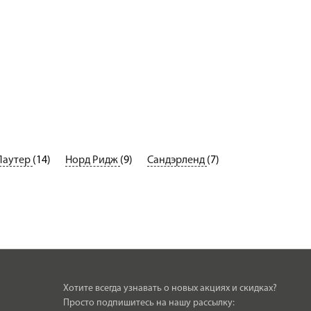
Лаутер
(14)
Норд Ридж
(9)
Сандэрленд
(7)
Хотите всегда узнавать о новых акциях и скидках?
Просто подпишитесь на нашу рассылку: