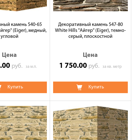
ный камень 540-65
Декоративный камень 547-80
Айгер" (Eiger), медный,
White Hills "Айгер" (Eiger), темно-
угловой
серый, плоскостной
Цена
Цена
0.00
1 750.00
руб.
руб.
за м.п.
за кв. метр
Купить
Купить