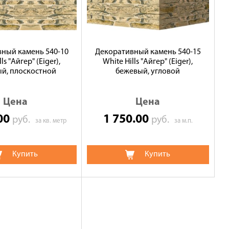
ный камень 540-10
Декоративный камень 540-15
ls "Айгер" (Eiger),
White Hills "Айгер" (Eiger),
й, плоскостной
бежевый, угловой
Цена
Цена
.00
1 750.00
руб.
руб.
за кв. метр
за м.п.
Купить
Купить