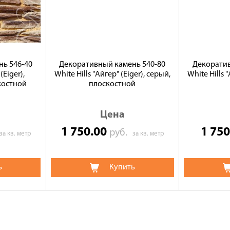
ь 546-40
Декоративный камень 540-80
Декоратив
(Eiger),
White Hills "Айгер" (Eiger), серый,
White Hills 
костной
плоскостной
Цена
1 750.00
1 75
руб.
за кв. метр
за кв. метр
ь
Купить