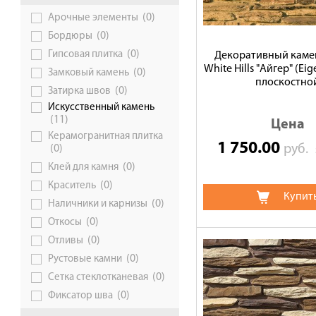
(0)
Арочные элементы
Галерея объектов
(0)
Бордюры
Контакты
(0)
Гипсовая плитка
Декоративный камен
White Hills "Айгер" (Eig
(0)
Замковый камень
плоскостно
(0)
Затирка швов
Искусственный камень
(11)
Цена
Керамогранитная плитка
1 750.00
руб.
(0)
(0)
Клей для камня
(0)
Краситель
Купит
(0)
Наличники и карнизы
(0)
Откосы
(0)
Отливы
(0)
Рустовые камни
(0)
Сетка стеклотканевая
(0)
Фиксатор шва