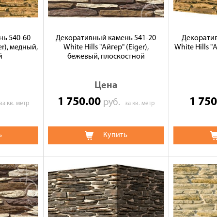
ь 540-60
Декоративный камень 541-20
Декоратив
er), медный,
White Hills "Айгер" (Eiger),
White Hills "
й
бежевый, плоскостной
Цена
1 750.00
1 75
руб.
за кв. метр
за кв. метр
ь
Купить