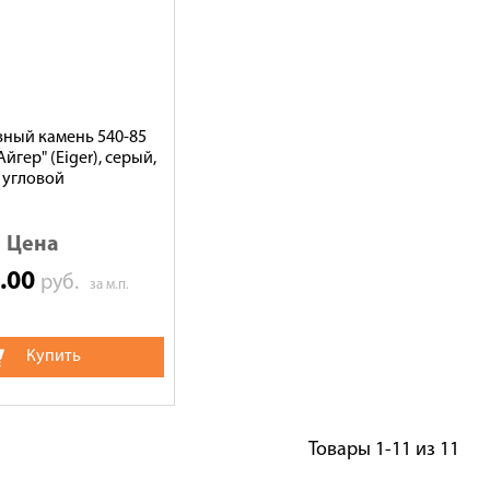
ный камень 540-85
"Айгер" (Eiger), серый,
угловой
Цена
0.00
руб.
за м.п.
Купить
Товары
1-11
из
11