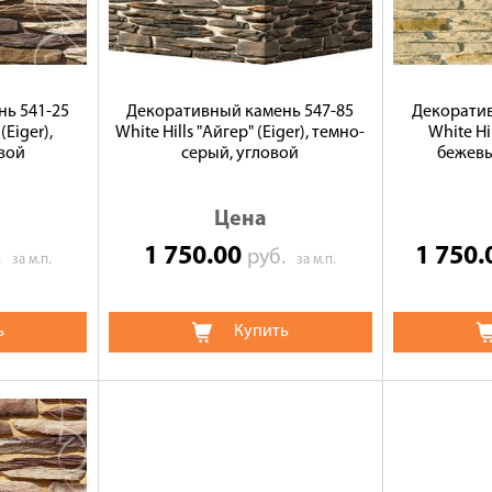
ь 541-25
Декоративный камень 547-85
Декоратив
(Eiger),
White Hills "Айгер" (Eiger), темно-
White Hil
вой
серый, угловой
бежевы
Цена
1 750.00
1 750
.
руб.
за м.п.
за м.п.
ь
Купить