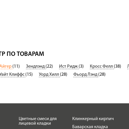
Р ПО ТОВАРАМ
Айгер
(11)
Зендлэнд
(22)
Ист Ридж
(3)
Кросс Фелл
(38)
Уайт Клиффс
(15)
Уорд Хилл
(28)
Фьорд Лэнд
(28)
Цветные смеси для
Клинкерный кирпич
лицевой кладки
Баварская кладка