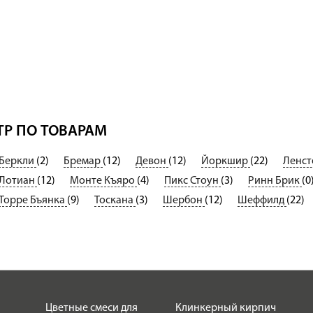
Р ПО ТОВАРАМ
Беркли
(2)
Бремар
(12)
Девон
(12)
Йоркшир
(22)
Ленс
Лотиан
(12)
Монте Къяро
(4)
Пикс Стоун
(3)
Ринн Брик
(0
Торре Бъянка
(9)
Тоскана
(3)
Шербон
(12)
Шеффилд
(22)
Цветные смеси для
Клинкерный кирпич