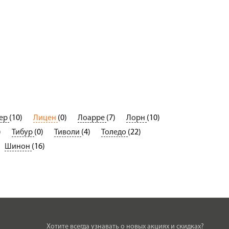
тер
(10)
Лицен
(0)
Лоарре
(7)
Лорн
(10)
)
Тибур
(0)
Тиволи
(4)
Толедо
(22)
Шинон
(16)
Хотите всегда узнавать о новых акциях и скидках?