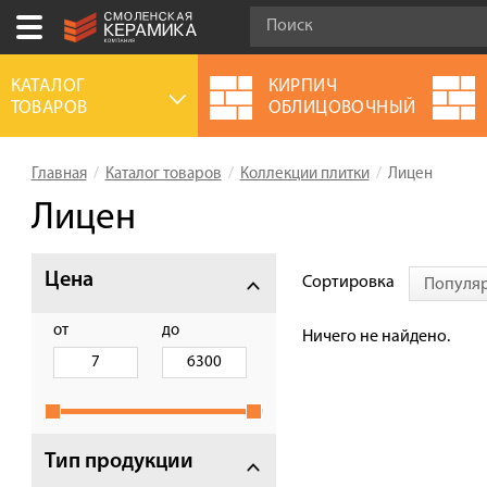
Ваш город:
Смоленск
КАТАЛОГ
КИРПИЧ
ТОВАРОВ
ОБЛИЦОВОЧНЫЙ
+7 (4812) 548-777
Выберите ваш город:
Главная
Каталог товаров
Коллекции плитки
Лицен
0 товаров
на сумму
0.00
руб.
Смоленск
Брянск
Москва
Лицен
Акции
Цена
Сортировка
Популя
О компании
Калькулятор
от
до
Ничего не найдено.
Сервис
Оплата
Доставка
Тип продукции
Сотрудничество