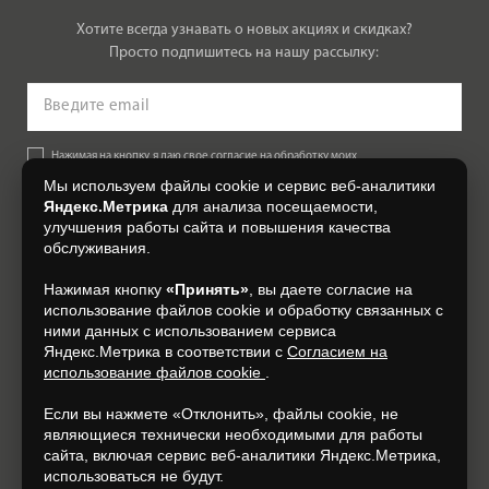
Хотите всегда узнавать о новых акциях и скидках?
Просто подпишитесь на нашу рассылку:
Нажимая на кнопку, я даю свое согласие на обработку моих
персональных данных, на условиях и для целей, определенных в
Мы используем файлы cookie и сервис веб-аналитики
Согласии на обработку персональных данных
.
Яндекс.Метрика
для анализа посещаемости,
улучшения работы сайта и повышения качества
Подписаться
обслуживания.
Нажимая кнопку
«Принять»
, вы даете согласие на
+7 (4812) 548-777
использование файлов cookie и обработку связанных с
ними данных с использованием сервиса
Яндекс.Метрика в соответствии с
Согласием на
использование файлов cookie
.
Если вы нажмете «Отклонить», файлы cookie, не
являющиеся технически необходимыми для работы
сайта, включая сервис веб-аналитики Яндекс.Метрика,
использоваться не будут.