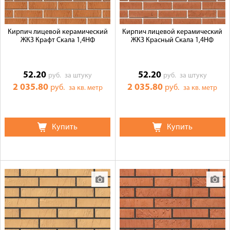
Кирпич лицевой керамический
Кирпич лицевой керамический
ЖКЗ Крафт Скала 1,4НФ
ЖКЗ Красный Скала 1,4НФ
52.20
52.20
руб.
за штуку
руб.
за штуку
2 035.80
2 035.80
руб.
руб.
за кв. метр
за кв. метр
Купить
Купить