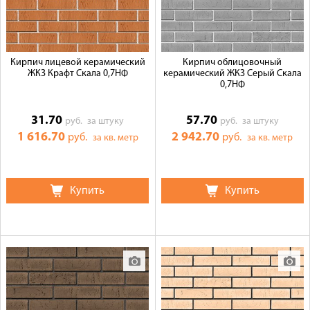
Кирпич лицевой керамический
Кирпич облицовочный
ЖКЗ Крафт Скала 0,7НФ
керамический ЖКЗ Серый Скала
0,7НФ
31.70
57.70
руб.
за штуку
руб.
за штуку
1 616.70
2 942.70
руб.
руб.
за кв. метр
за кв. метр
Купить
Купить