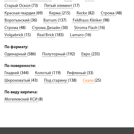
Старый Оскол
(73)
Пятый элемент
(17)
Красная гвардия
(69)
Керма
(215)
Recke
(82)
Строма
(48)
Воротынский
(36)
Barrum
(137)
Feldhaus Klinker
(98)
Строма
(48)
Строма Дизайн
(30)
Stroma Flash
(16)
Volgabrick
(15)
Real Brick
(183)
Lamaro
(16)
По формату:
Одинарный
(586)
Полуторный
(192)
Евро
(235)
По поверхности:
Гладкий
(344)
Колотый
(119)
Рифленый
(33)
Шероховатый
(43)
Под старину
(138)
Скала
(25)
По виду кирпича:
Могилевский КСИ
(8)