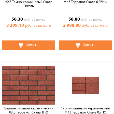
ЖКЗ Темно-коричневый Скала
ЖКЗ Терракот Скала 0,96НФ
Ригель
56.30
58.80
руб.
за штуку
руб.
за штуку
3 209.10
2 998.80
руб.
руб.
за кв. метр
за кв. метр
Купить
Купить
Кирпич лицевой керамический
Кирпич лицевой керамический
ЖКЗ Терракот Скала 1НФ
ЖКЗ Терракот Скала 0,7НФ