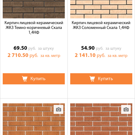
Кирпич лицевой керамический
Кирпич лицевой керамический
ЖКЗ Темно-коричневый Скала
ЖКЗ Соломенный Скала 1,4НФ
1,4НФ
69.50
54.90
руб.
за штуку
руб.
за штуку
2 710.50
2 141.10
руб.
руб.
за кв. метр
за кв. метр
Купить
Купить