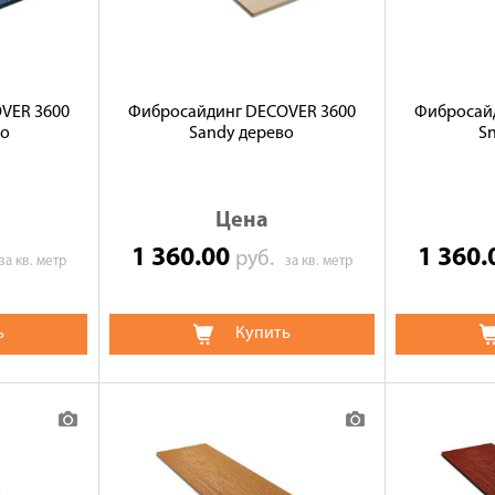
VER 3600
Фибросайдинг DECOVER 3600
Фибросай
во
Sandy дерево
S
Цена
1 360.00
1 360
руб.
за кв. метр
за кв. метр
ь
Купить