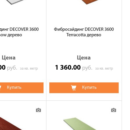
динг DECOVER 3600
Фибросайдинг DECOVER 3600
now дерево
Terracotta дерево
Цена
Цена
.00
1 360.00
руб.
руб.
за кв. метр
за кв. метр
Купить
Купить