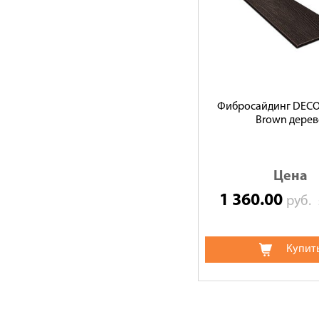
Фибросайдинг DECO
Brown дере
Цена
1 360.00
руб.
Купит