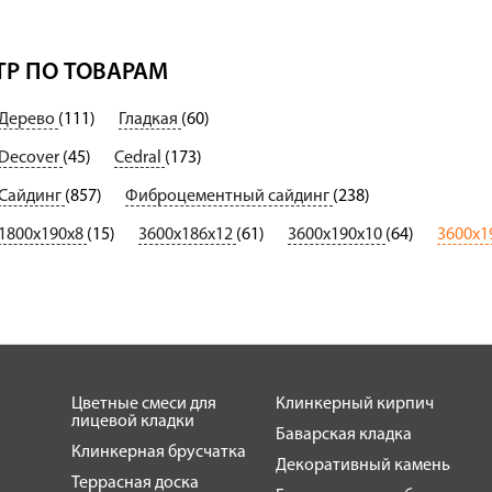
Р ПО ТОВАРАМ
Дерево
(111)
Гладкая
(60)
Decover
(45)
Cedral
(173)
Сайдинг
(857)
Фиброцементный сайдинг
(238)
1800х190х8
(15)
3600х186х12
(61)
3600х190х10
(64)
3600х1
Цветные смеси для
Клинкерный кирпич
лицевой кладки
Баварская кладка
Клинкерная брусчатка
Декоративный камень
Террасная доска