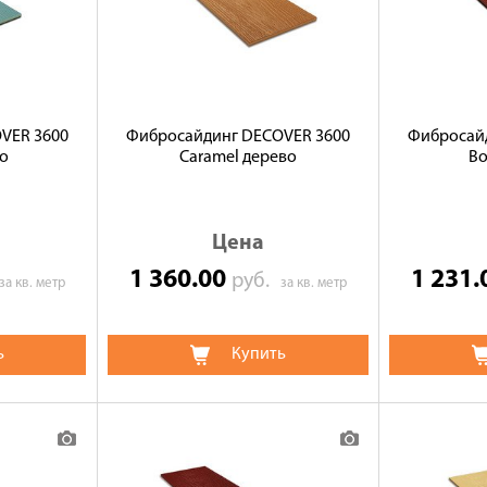
VER 3600
Фибросайдинг DECOVER 3600
Фибросай
во
Caramel дерево
Bo
Цена
1 360.00
1 231
руб.
за кв. метр
за кв. метр
ь
Купить