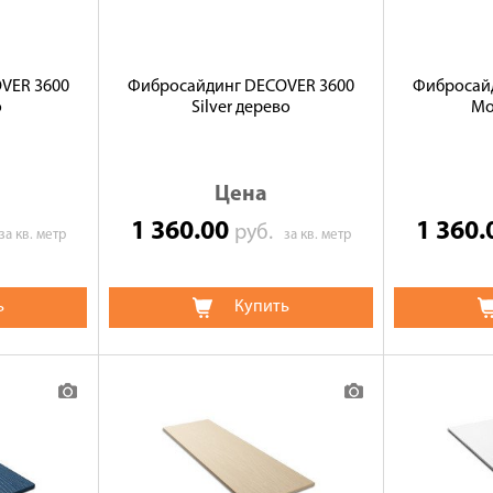
VER 3600
Фибросайдинг DECOVER 3600
Фибросай
о
Silver дерево
Mo
Цена
1 360.00
1 360
руб.
за кв. метр
за кв. метр
ь
Купить