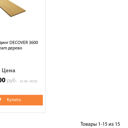
динг DECOVER 3600
eam дерево
Цена
.00
руб.
за кв. метр
Купить
Товары
1-15
из
15