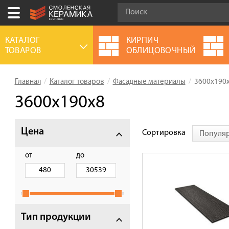
Ваш город:
Смоленск
КАТАЛОГ
КИРПИЧ
ТОВАРОВ
ОБЛИЦОВОЧНЫЙ
+7 (4812) 548-777
Выберите ваш город:
Главная
Каталог товаров
Фасадные материалы
3600х190
0 товаров
на сумму
0.00
руб.
Смоленск
Брянск
Москва
3600х190х8
Акции
Цена
Сортировка
Популя
О компании
Калькулятор
от
до
Сервис
Оплата
Доставка
Тип продукции
Сотрудничество