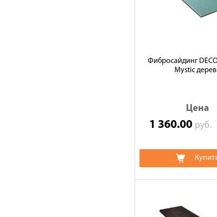
Фибросайдинг DECO
Mystic дере
Цена
1 360.00
руб.
Купит