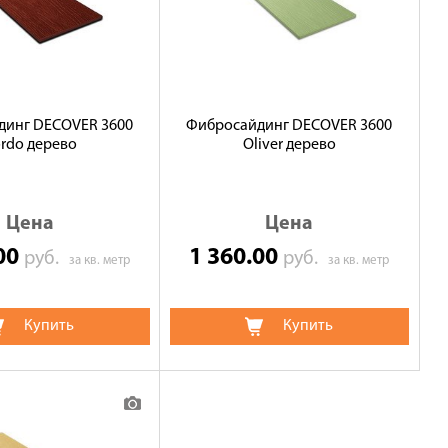
динг DECOVER 3600
Фибросайдинг DECOVER 3600
rdo дерево
Oliver дерево
Цена
Цена
.00
1 360.00
руб.
руб.
за кв. метр
за кв. метр
Купить
Купить