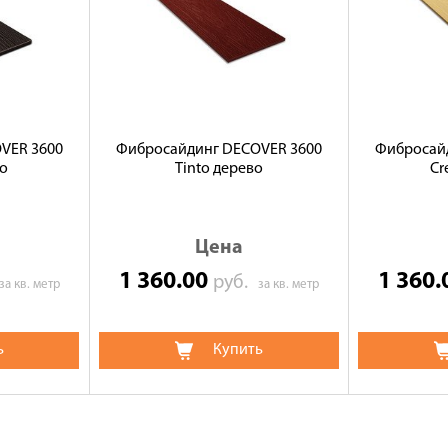
VER 3600
Фибросайдинг DECOVER 3600
Фибросай
во
Tintо дерево
Cr
Цена
1 360.00
1 360
руб.
за кв. метр
за кв. метр
ь
Купить