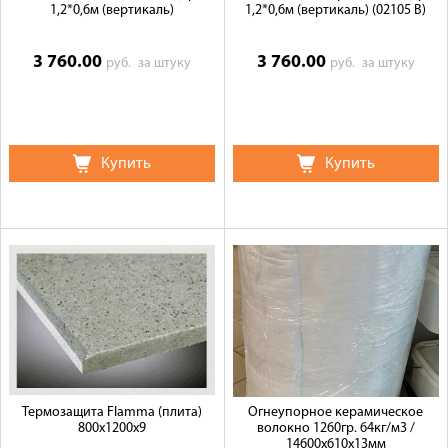
1,2*0,6м (вертикаль)
1,2*0,6м (вертикаль) (02105 В)
3 760.00
3 760.00
руб.
за штуку
руб.
за штуку
Купить
Купить
Термозащита Flamma (плита)
Огнеупорное керамическое
800x1200x9
волокно 1260гр. 64кг/м3 /
14600х610х13мм