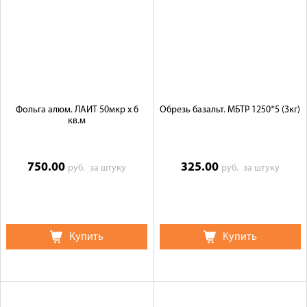
Фольга алюм. ЛАЙТ 50мкр х 6
Обрезь базальт. МБТР 1250*5 (3кг)
кв.м
750.00
325.00
руб.
за штуку
руб.
за штуку
Купить
Купить