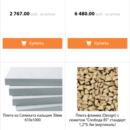
2 767.00
6 480.00
руб.
за штуку
руб.
за штуку
Купить
Купить
Плита из Силиката кальция 30мм
Плита фламма (Design) c
610x1000
сюжетом "Слобода 85" стандарт
1,2*0, 6м (вертикаль)