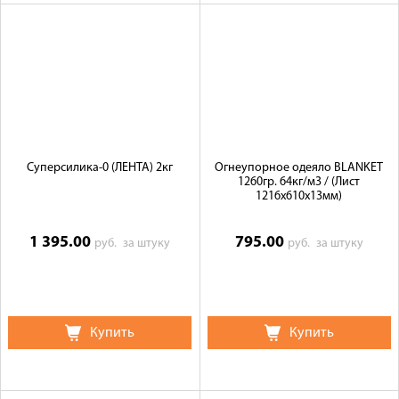
Суперсилика-0 (ЛЕНТА) 2кг
Огнеупорное одеяло BLANKET
1260гр. 64кг/м3 / (Лист
1216х610х13мм)
1 395.00
795.00
руб.
за штуку
руб.
за штуку
Купить
Купить