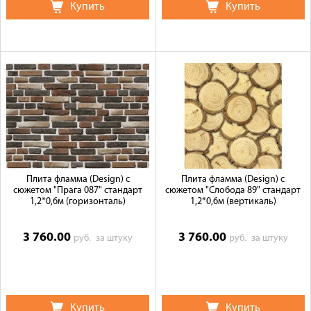
Купить
Купить
Плита фламма (Design) c
Плита фламма (Design) c
сюжетом "Прага 087" стандарт
сюжетом "Слобода 89" стандарт
1,2*0,6м (горизонталь)
1,2*0,6м (вертикаль)
3 760.00
3 760.00
руб.
за штуку
руб.
за штуку
Купить
Купить