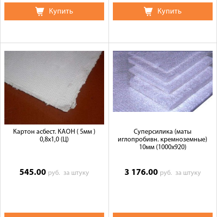
Купить
Купить
Картон асбест. КАОН ( 5мм )
Суперсилика (маты
0,8х1,0 (Ц)
иглопробивн. кремноземные)
10мм (1000х920)
545.00
3 176.00
руб.
за штуку
руб.
за штуку