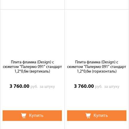
Плита фламма (Design) c
Плита фламма (Design) c
сюжетом "Палермо 091" стандарт
сюжетом "Палермо 091" стандарт
1,2*0,6м (вертикаль)
1,2*0,6м (горизонталь)
3 760.00
3 760.00
руб.
за штуку
руб.
за штуку
Купить
Купить