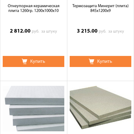
Огнеупорная керамическая
Термозащита Минерит (плита)
плита 1260гр. 1200х1000х10
845x1200x9
2 812.00
3 215.00
руб.
за штуку
руб.
за штуку
Купить
Купить