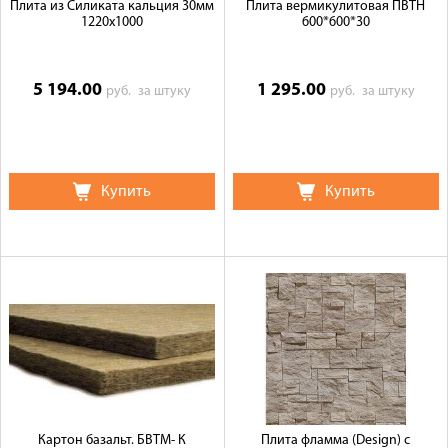
Плита из Силиката кальция 30мм
Плита вермикулитовая ПВТН
1220x1000
600*600*30
5 194.00
1 295.00
руб.
за штуку
руб.
за штуку
Купить
Купить
Картон базальт. БВТМ- К
Плита фламма (Design) c