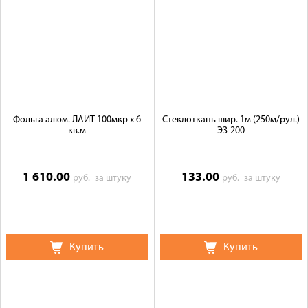
Фольга алюм. ЛАЙТ 100мкр х 6
Стеклоткань шир. 1м (250м/рул.)
кв.м
ЭЗ-200
1 610.00
133.00
руб.
за штуку
руб.
за штуку
Купить
Купить