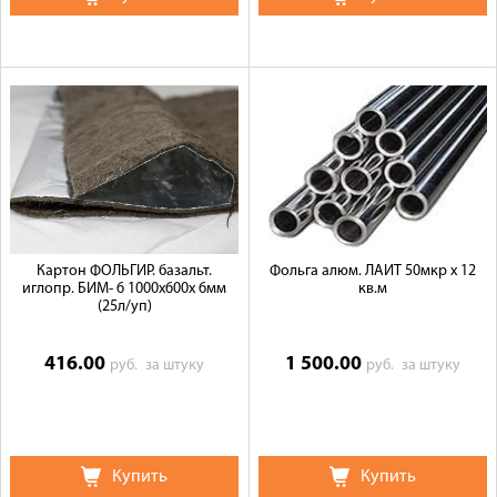
Картон ФОЛЬГИР. базальт.
Фольга алюм. ЛАЙТ 50мкр х 12
иглопр. БИМ- 6 1000х600х 6мм
кв.м
(25л/уп)
416.00
1 500.00
руб.
за штуку
руб.
за штуку
Купить
Купить