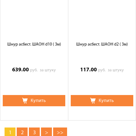
Шнур асбест. ШАОН d10 ( 3м)
Шнур асбест. ШАОН d2 ( 3м)
639.00
117.00
руб.
за штуку
руб.
за штуку
Купить
Купить
1
2
3
>
>>