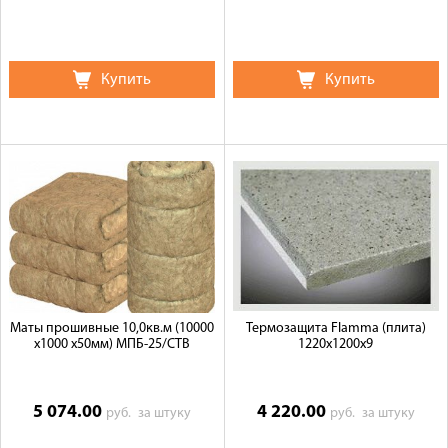
Купить
Купить
Маты прошивные 10,0кв.м (10000
Термозащита Flamma (плита)
х1000 х50мм) МПБ-25/СТВ
1220x1200x9
5 074.00
4 220.00
руб.
за штуку
руб.
за штуку