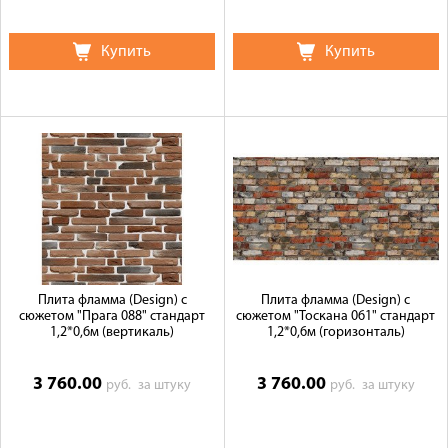
Купить
Купить
Плита фламма (Design) c
Плита фламма (Design) c
сюжетом "Прага 088" стандарт
сюжетом "Тоскана 061" стандарт
1,2*0,6м (вертикаль)
1,2*0,6м (горизонталь)
3 760.00
3 760.00
руб.
за штуку
руб.
за штуку