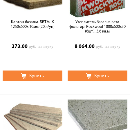
Картон базальт. БВТМ- К
Утеплитель базальт. вата
1250х600х 10мм (20 л/уп)
фольгир. Rockwool 1000х600х30
(6шт.), 3,6 кв.м
273.00
8 064.00
руб.
за штуку
руб.
за штуку
Купить
Купить