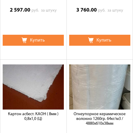
2 597.00
3 760.00
руб.
за штуку
руб.
за штуку
Купить
Купить
Картон асбест. КАОН ( 8мм )
Огнеупорное керамическое
0,8х1,0 (Ц)
волокно 1260гр. 64кг/м3 /
4880х610х38мм