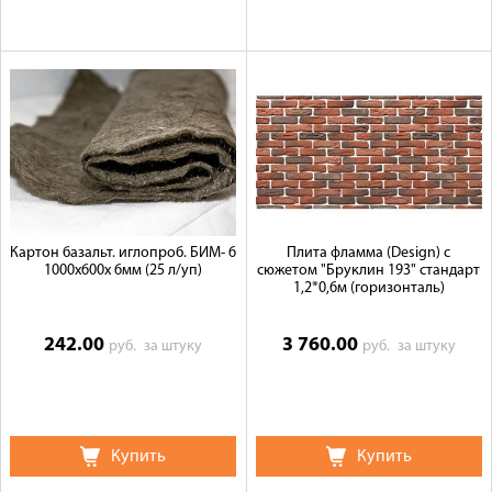
Картон базальт. иглопроб. БИМ- 6
Плита фламма (Design) c
1000х600х 6мм (25 л/уп)
сюжетом "Бруклин 193" стандарт
1,2*0,6м (горизонталь)
242.00
3 760.00
руб.
за штуку
руб.
за штуку
Купить
Купить