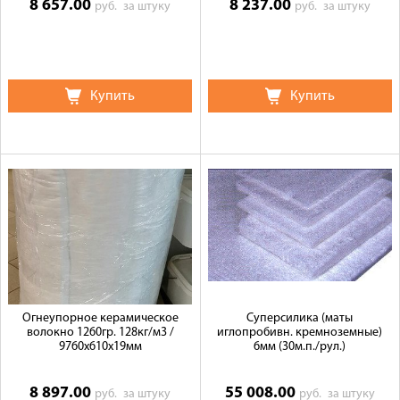
8 657.00
8 237.00
руб.
за штуку
руб.
за штуку
Купить
Купить
Огнеупорное керамическое
Суперсилика (маты
волокно 1260гр. 128кг/м3 /
иглопробивн. кремноземные)
9760х610х19мм
6мм (30м.п./рул.)
8 897.00
55 008.00
руб.
за штуку
руб.
за штуку