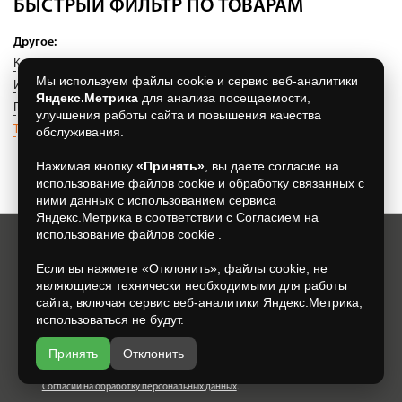
БЫСТРЫЙ ФИЛЬТР ПО ТОВАРАМ
Другое:
Камни для печей
(123)
Каминные облицовки
(12)
Мы используем файлы cookie и сервис веб-аналитики
Инструмент для печников
(39)
Яндекс.Метрика
для анализа посещаемости,
Плитка из натурального камня
(14)
улучшения работы сайта и повышения качества
Термозащита для печей и каминов
(175)
обслуживания.
Нажимая кнопку
«Принять»
, вы даете согласие на
использование файлов cookie и обработку связанных с
ними данных с использованием сервиса
Яндекс.Метрика в соответствии с
Согласием на
использование файлов cookie
.
Хотите всегда узнавать о новых акциях и скидках?
Если вы нажмете «Отклонить», файлы cookie, не
Просто подпишитесь на нашу рассылку:
являющиеся технически необходимыми для работы
сайта, включая сервис веб-аналитики Яндекс.Метрика,
использоваться не будут.
Принять
Отклонить
Нажимая на кнопку, я даю свое согласие на обработку моих
персональных данных, на условиях и для целей, определенных в
Согласии на обработку персональных данных
.