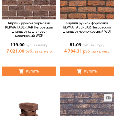
Кирпич ручной формовки
Кирпич ручной формовки
КЕРМА FABER JAR Петровский
КЕРМА FABER JAR Петровский
Штандарт каштаново-
Штандарт черно-красный WDF
коричневый WDF
119.00
81.09
руб.
за штуку
руб.
за штуку
7 021.00
4 784.31
руб.
руб.
за кв. метр
за кв. метр
Купить
Купить