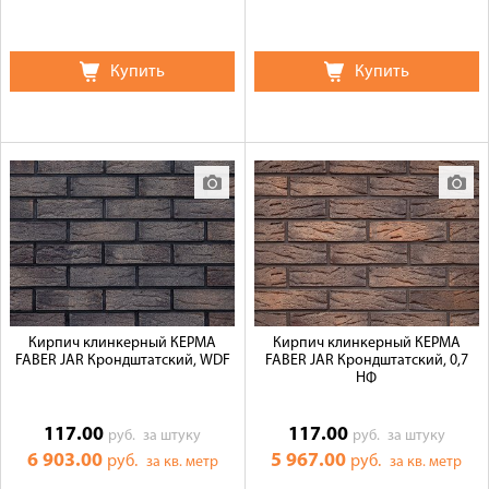
Купить
Купить
Кирпич клинкерный КЕРМА
Кирпич клинкерный КЕРМА
FABER JAR Крондштатский, WDF
FABER JAR Крондштатский, 0,7
НФ
117.00
117.00
руб.
за штуку
руб.
за штуку
6 903.00
5 967.00
руб.
руб.
за кв. метр
за кв. метр