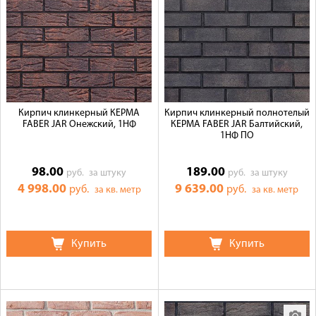
Кирпич клинкерный КЕРМА
Кирпич клинкерный полнотелый
FABER JAR Онежский, 1НФ
КЕРМА FABER JAR Балтийский,
1НФ ПО
98.00
189.00
руб.
за штуку
руб.
за штуку
4 998.00
9 639.00
руб.
руб.
за кв. метр
за кв. метр
Купить
Купить