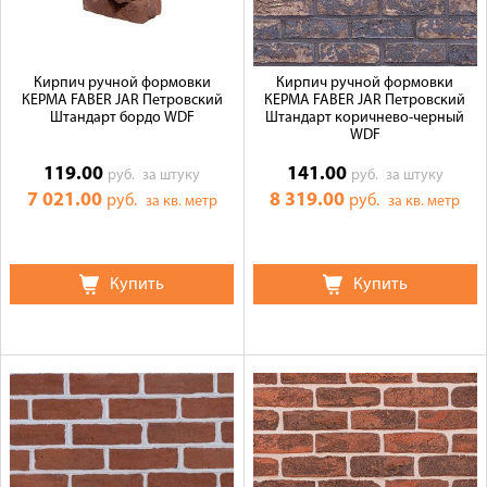
Кирпич ручной формовки
Кирпич ручной формовки
КЕРМА FABER JAR Петровский
КЕРМА FABER JAR Петровский
Штандарт бордо WDF
Штандарт коричнево-черный
WDF
119.00
141.00
руб.
за штуку
руб.
за штуку
7 021.00
8 319.00
руб.
руб.
за кв. метр
за кв. метр
Купить
Купить