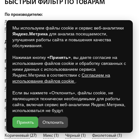
БЫСТРЫЙ ФИЛЬТР ПО ТОВАРАМ
По производителю:
ЛСР
(13)
КС Керамик
(25)
Витебский КЗ
(2)
Мы используем файлы cookie и сервис веб-аналитики
Пятый элемент
(1)
Randers Tegl
(9)
LODE
(37)
Яндекс.Метрика
для анализа посещаемости,
улучшения работы сайта и повышения качества
Другое:
обслуживания.
Новомосковский КЗ
(105)
Нажимая кнопку
«Принять»
, вы даете согласие на
По материалу:
использование файлов cookie и обработку связанных с
ними данных с использованием сервиса
Керамический
(54)
Шамотный
(18)
Клинкерный
(33)
Яндекс.Метрика в соответствии с
Согласием на
использование файлов cookie
.
По типу:
Лицевой
(84)
Огнеупорный
(18)
Рядовой
(3)
Если вы нажмете «Отклонить», файлы cookie, не
являющиеся технически необходимыми для работы
По форме:
сайта, включая сервис веб-аналитики Яндекс.Метрика,
Фигурный
(34)
Прямой
(71)
использоваться не будут.
По цвету:
Принять
Отклонить
Белый
(6)
Серый
(4)
Жёлтый
(22)
Красный
(40)
Коричневый
(27)
Микс
(1)
Чёрный
(1)
Фиолетовый
(1)