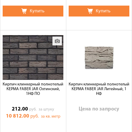
Купить
Купить
Кирпич клинкерный полнотелый
Кирпич клинкерный полнотелый
КЕРМА FABER JAR Охтинский,
КЕРМА FABER JAR Литейный, 1
1НФ ПО
НФ
212.00
Цена по запросу
руб.
за штуку
10 812.00
руб.
за кв. метр