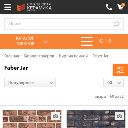
0
Ваш город:
Смоленск
+7 (4812) 548-777
Выберите ваш город:
КАТАЛОГ
ТОП-6
ТОВАРОВ
0 товаров
на сумму
0.00
руб.
Смоленск
Брянск
Москва
Главная
Каталог товаров
Кирпич печной
Faber Jar
Акции
Faber Jar
О компании
Популярные
60
Калькулятор
Сервис
Товары
1-60
из
72
Оплата
Доставка
Сотрудничество