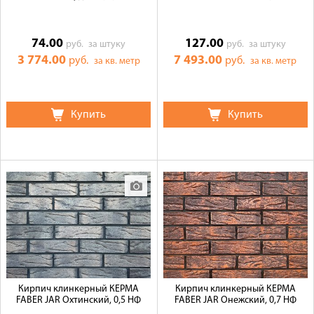
74.00
127.00
руб.
за штуку
руб.
за штуку
3 774.00
7 493.00
руб.
руб.
за кв. метр
за кв. метр
Купить
Купить
Кирпич клинкерный КЕРМА
Кирпич клинкерный КЕРМА
FABER JAR Охтинский, 0,5 НФ
FABER JAR Онежский, 0,7 НФ