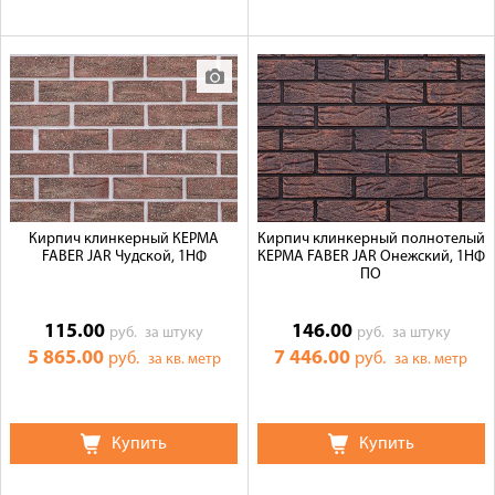
Кирпич клинкерный КЕРМА
Кирпич клинкерный полнотелый
FABER JAR Чудской, 1НФ
КЕРМА FABER JAR Онежский, 1НФ
ПО
115.00
146.00
руб.
за штуку
руб.
за штуку
5 865.00
7 446.00
руб.
руб.
за кв. метр
за кв. метр
Купить
Купить