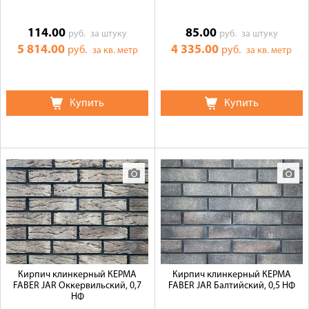
114.00
85.00
руб.
за штуку
руб.
за штуку
5 814.00
4 335.00
руб.
руб.
за кв. метр
за кв. метр
Купить
Купить
Кирпич клинкерный КЕРМА
Кирпич клинкерный КЕРМА
FABER JAR Оккервильский, 0,7
FABER JAR Балтийский, 0,5 НФ
НФ