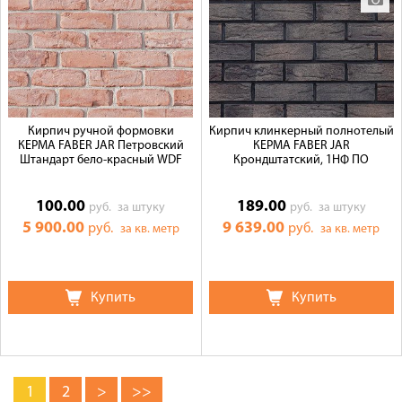
Кирпич ручной формовки
Кирпич клинкерный полнотелый
КЕРМА FABER JAR Петровский
КЕРМА FABER JAR
Штандарт бело-красный WDF
Крондштатский, 1НФ ПО
100.00
189.00
руб.
за штуку
руб.
за штуку
5 900.00
9 639.00
руб.
руб.
за кв. метр
за кв. метр
Купить
Купить
1
2
>
>>