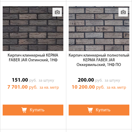
Кирпич клинкерный КЕРМА
Кирпич клинкерный полнотелый
FABER JAR Охтинский, 1НФ
КЕРМА FABER JAR
Оккервильский, 1НФ ПО
151.00
200.00
руб.
за штуку
руб.
за штуку
7 701.00
10 200.00
руб.
руб.
за кв. метр
за кв. метр
Купить
Купить