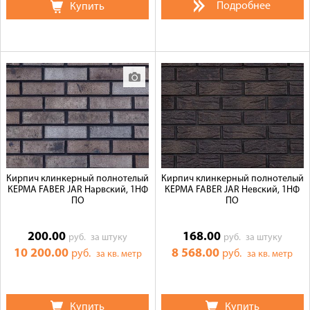
Подробнее
Купить
Кирпич клинкерный полнотелый
Кирпич клинкерный полнотелый
КЕРМА FABER JAR Нарвский, 1НФ
КЕРМА FABER JAR Невский, 1НФ
ПО
ПО
200.00
168.00
руб.
за штуку
руб.
за штуку
10 200.00
8 568.00
руб.
руб.
за кв. метр
за кв. метр
Купить
Купить