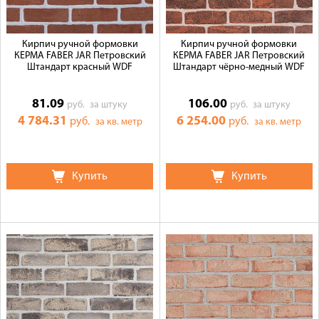
Кирпич ручной формовки
Кирпич ручной формовки
КЕРМА FABER JAR Петровский
КЕРМА FABER JAR Петровский
Штандарт красный WDF
Штандарт чёрно-медный WDF
81.09
106.00
руб.
за штуку
руб.
за штуку
4 784.31
6 254.00
руб.
руб.
за кв. метр
за кв. метр
Купить
Купить