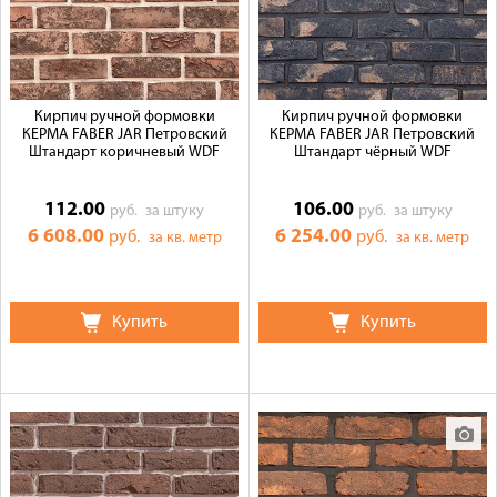
Галерея объектов
Контакты
Кирпич ручной формовки
Кирпич ручной формовки
КЕРМА FABER JAR Петровский
КЕРМА FABER JAR Петровский
Штандарт коричневый WDF
Штандарт чёрный WDF
112.00
106.00
руб.
за штуку
руб.
за штуку
6 608.00
6 254.00
руб.
руб.
за кв. метр
за кв. метр
Купить
Купить