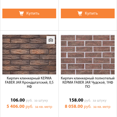
Купить
Купить
Кирпич клинкерный КЕРМА
Кирпич клинкерный полнотелый
FABER JAR Крондштатский, 0,5
КЕРМА FABER JAR Чудской, 1НФ
НФ
ПО
106.00
158.00
руб.
за штуку
руб.
за штуку
5 406.00
8 058.00
руб.
руб.
за кв. метр
за кв. метр