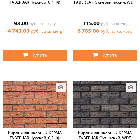
FABER JAR Чудской, 0,7 НФ
FABER JAR Оккервильский, WDF
93.00
115.00
руб.
за штуку
руб.
за штуку
4 743.00
6 785.00
руб.
руб.
за кв. метр
за кв. метр
Купить
Купить
Кирпич клинкерный КЕРМА
Кирпич клинкерный КЕРМА
FABER JAR Чудской, 0,5 НФ
FABER JAR Охтинский, WDF