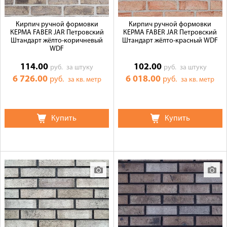
Кирпич ручной формовки
Кирпич ручной формовки
КЕРМА FABER JAR Петровский
КЕРМА FABER JAR Петровский
Штандарт жёлто-коричневый
Штандарт жёлто-красный WDF
WDF
114.00
102.00
руб.
за штуку
руб.
за штуку
6 726.00
6 018.00
руб.
руб.
за кв. метр
за кв. метр
Купить
Купить