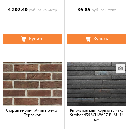
4 202.40
36.85
руб.
за кв. метр
руб.
за штуку
Купить
Купить
Старый кирпич Мини прямая
Ригельная клинкерная плитка
Терракот
Stroher 456 SCHWARZ-BLAU 14
мм