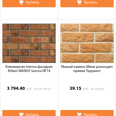
Купить
Купить
Клинкерная плитка фасадная
Рваный камень Мини разноцвет
Röben MANUS Samoa NF14
прямая Терракот
3 794.40
39.15
руб.
за кв. метр
руб.
за штуку
Купить
Купить