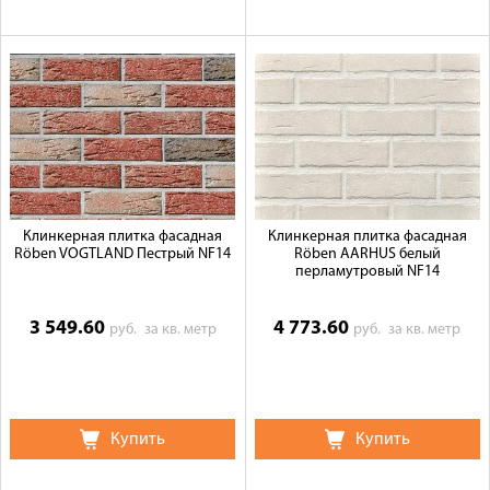
Клинкерная плитка фасадная
Клинкерная плитка фасадная
Röben VOGTLAND Пестрый NF14
Röben AARHUS белый
перламутровый NF14
3 549.60
4 773.60
руб.
за кв. метр
руб.
за кв. метр
Купить
Купить