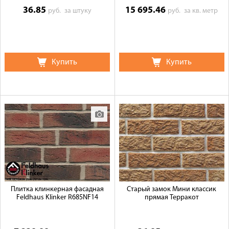
36.85
15 695.46
руб.
за штуку
руб.
за кв. метр
Купить
Купить
Плитка клинкерная фасадная
Старый замок Мини классик
Feldhaus Klinker R685NF14
прямая Терракот