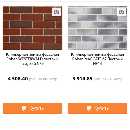
Клинкерная плитка фасадная
Клинкерная плитка фасадная
Röben WESTERWALD пестрый
Röben MARGATE 67 Пестрый
гладкий NF9
NF14
4 508.40
3 914.85
руб.
за кв. метр
руб.
за кв. метр
Купить
Купить