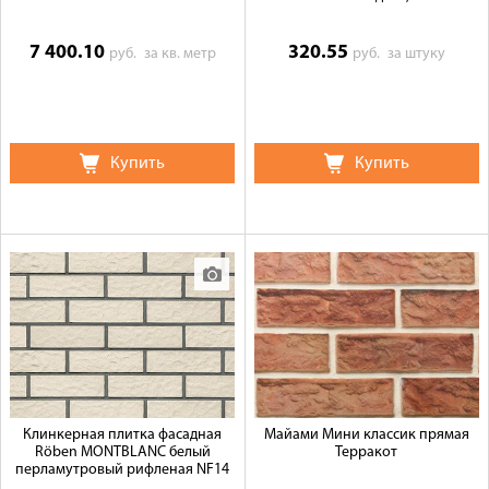
7 400.10
320.55
руб.
за кв. метр
руб.
за штуку
Купить
Купить
Клинкерная плитка фасадная
Майами Мини классик прямая
Röben MONTBLANC белый
Терракот
перламутровый рифленая NF14