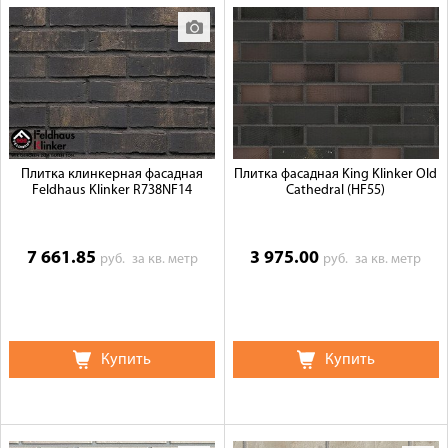
Плитка клинкерная фасадная
Плитка фасадная King Klinker Old
Feldhaus Klinker R738NF14
Cathedral (HF55)
7 661.85
3 975.00
руб.
за кв. метр
руб.
за кв. метр
Купить
Купить