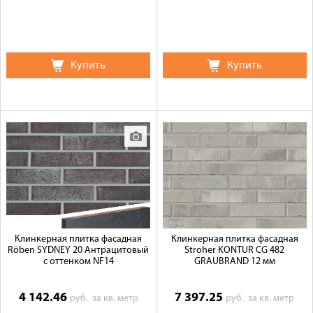
Купить
Купить
Клинкерная плитка фасадная
Клинкерная плитка фасадная
Röben SYDNEY 20 Антрацитовый
Stroher KONTUR СG 482
с оттенком NF14
GRAUBRAND 12 мм
4 142.46
7 397.25
руб.
за кв. метр
руб.
за кв. метр