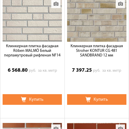
Клинкерная плитка фасадная
Клинкерная плитка фасадная
Röben MALMÖ Белый
Stroher KONTUR СG 481
перламутровый рифленая NF14
SANDBRAND 12 мм
6 568.80
7 397.25
руб.
за кв. метр
руб.
за кв. метр
Купить
Купить