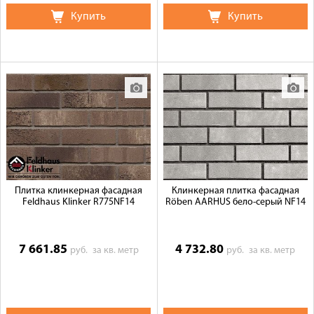
Купить
Купить
Плитка клинкерная фасадная
Клинкерная плитка фасадная
Feldhaus Klinker R775NF14
Röben AARHUS бело-серый NF14
7 661.85
4 732.80
руб.
за кв. метр
руб.
за кв. метр