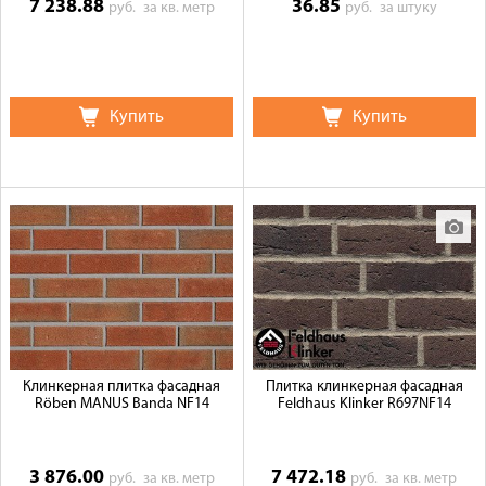
7 238.88
36.85
руб.
за кв. метр
руб.
за штуку
Купить
Купить
Клинкерная плитка фасадная
Плитка клинкерная фасадная
Röben MANUS Banda NF14
Feldhaus Klinker R697NF14
3 876.00
7 472.18
руб.
за кв. метр
руб.
за кв. метр