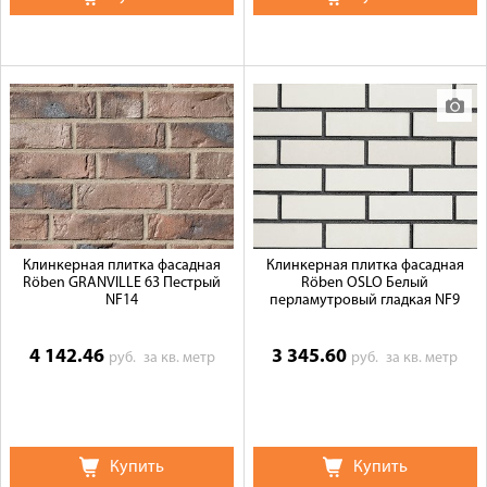
Клинкерная плитка фасадная
Клинкерная плитка фасадная
Röben GRANVILLE 63 Пестрый
Röben OSLO Белый
NF14
перламутровый гладкая NF9
4 142.46
3 345.60
руб.
за кв. метр
руб.
за кв. метр
Купить
Купить