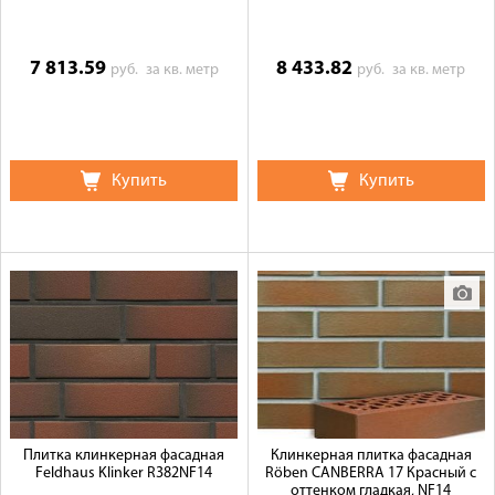
7 813.59
8 433.82
руб.
за кв. метр
руб.
за кв. метр
Купить
Купить
Плитка клинкерная фасадная
Клинкерная плитка фасадная
Feldhaus Klinker R382NF14
Röben CANBERRA 17 Красный с
оттенком гладкая, NF14