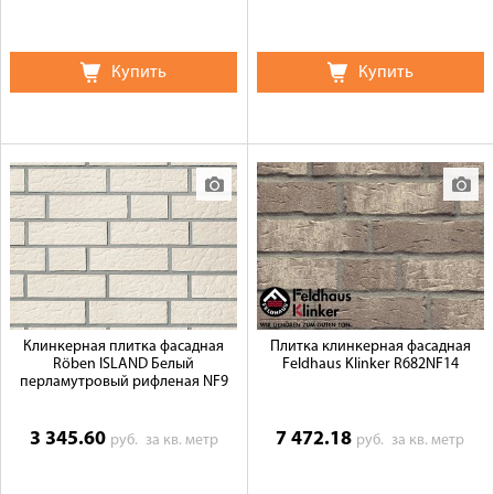
Купить
Купить
Клинкерная плитка фасадная
Плитка клинкерная фасадная
Röben ISLAND Белый
Feldhaus Klinker R682NF14
перламутровый рифленая NF9
3 345.60
7 472.18
руб.
за кв. метр
руб.
за кв. метр