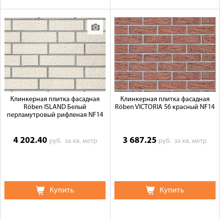
Клинкерная плитка фасадная
Клинкерная плитка фасадная
Röben ISLAND Белый
Röben VICTORIA 56 красный NF14
перламутровый рифленая NF14
4 202.40
3 687.25
руб.
за кв. метр
руб.
за кв. метр
Купить
Купить