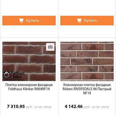
Купить
Купить
Плитка клинкерная фасадная
Клинкерная плитка фасадная
Feldhaus Klinker R664NF14
Röben RIVERSDALE 66 Пестрый
NF14
7 310.95
4 142.46
руб.
за кв. метр
руб.
за кв. метр