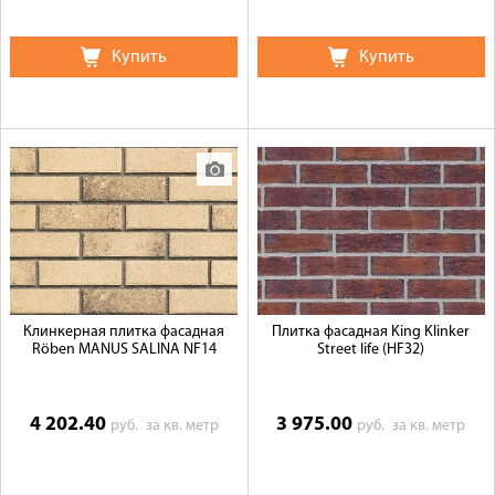
Купить
Купить
Клинкерная плитка фасадная
Плитка фасадная King Klinker
Röben MANUS SALINA NF14
Street life (HF32)
4 202.40
3 975.00
руб.
за кв. метр
руб.
за кв. метр