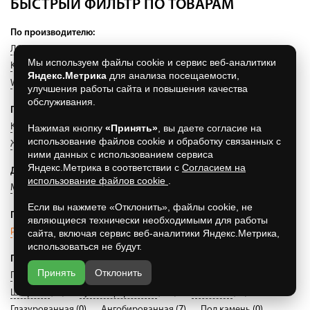
БЫСТРЫЙ ФИЛЬТР ПО ТОВАРАМ
По производителю:
ЛСР
(28)
Feldhaus Klinker
(139)
Real Brick
(143)
Мы используем файлы cookie и сервис веб-аналитики
King Klinker
(14)
Stroeher
(48)
Terramatic
(39)
Яндекс.Метрика
для анализа посещаемости,
Westerwaelder
(12)
Терракот
(44)
Roben
(106)
Terrabig
(6)
улучшения работы сайта и повышения качества
обслуживания.
По наименованию:
Клинкерная плитка
(209)
Плитка ручной формовки
(26)
Нажимая кнопку
«Принять»
, вы даете согласие на
использование файлов cookie и обработку связанных с
Жаростойкая плитка
(44)
ними данных с использованием сервиса
Яндекс.Метрика в соответствии с
Согласием на
Другое:
использование файлов cookie
.
Минеральная плитка
(579)
Если вы нажмете «Отклонить», файлы cookie, не
По типу:
являющиеся технически необходимыми для работы
Рядовая
(495)
Угловая
(53)
Цокольная
(0)
Декоры
(16)
сайта, включая сервис веб-аналитики Яндекс.Метрика,
использоваться не будут.
По фактуре:
Принять
Отклонить
Гладкая
(103)
Рифленая
(124)
Состаренная
(139)
Шагрень
(14)
Ручная формовка
(130)
С песком
(12)
Глазурованная
(0)
Ангобированная
(7)
Под камень
(0)