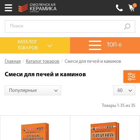
0
Ваш город:
Смоленск
+7 (4812) 548-777
Выберите ваш город:
КАТАЛОГ
ТОП-6
ТОВАРОВ
0 товаров
на сумму
0.00
руб.
Смоленск
Брянск
Москва
Главная
Каталог товаров
Смеси для печей и каминов
Акции
Смеси для печей и каминов
О компании
Популярные
60
Калькулятор
Сервис
Товары
1-35
из
35
Оплата
Доставка
Сотрудничество