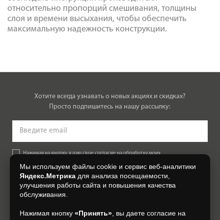
относительно пропорций смешивания, толщины
слоя и времени высыхания, чтобы обеспечить
максимальную надежность конструкции.
Хотите всегда узнавать о новых акциях и скидках?
Просто подпишитесь на нашу рассылку:
Нажимая на кнопку, я даю свое согласие на обработку моих
персональных данных, на условиях и для целей, определенных в
Мы используем файлы cookie и сервис веб-аналитики
Согласии на обработку персональных данных
.
Яндекс.Метрика
для анализа посещаемости,
улучшения работы сайта и повышения качества
Подписаться
обслуживания.
Нажимая кнопку
«Принять»
, вы даете согласие на