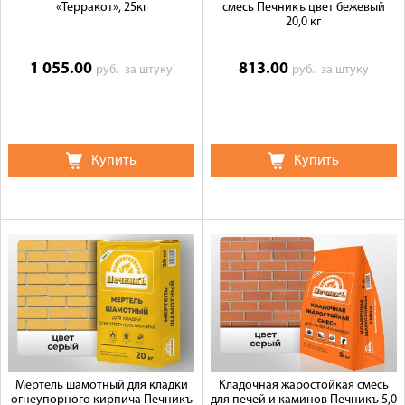
«Терракот», 25кг
смесь Печникъ цвет бежевый
20,0 кг
1 055.00
813.00
руб.
за штуку
руб.
за штуку
Купить
Купить
Мертель шамотный для кладки
Кладочная жаростойкая смесь
огнеупорного кирпича Печникъ
для печей и каминов Печникъ 5,0