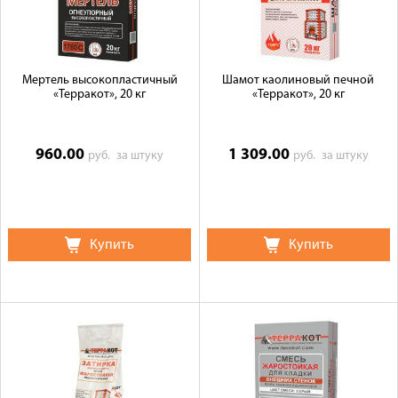
Мертель высокопластичный
Шамот каолиновый печной
«Терракот», 20 кг
«Терракот», 20 кг
960.00
1 309.00
руб.
за штуку
руб.
за штуку
Купить
Купить