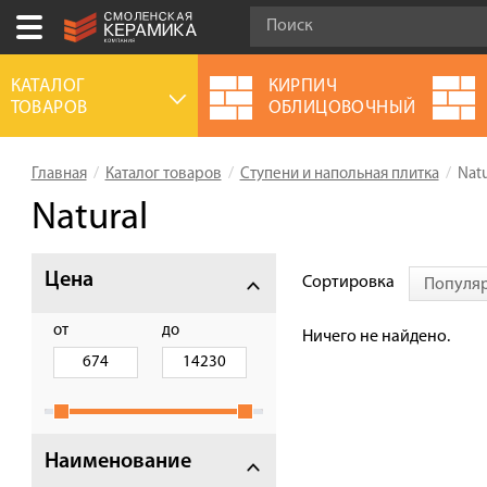
Ваш город:
Смоленск
КАТАЛОГ
КИРПИЧ
ТОВАРОВ
ОБЛИЦОВОЧНЫЙ
+7 (4812) 548-777
Выберите ваш город:
Главная
Каталог товаров
Ступени и напольная плитка
Natu
0 товаров
на сумму
0.00
руб.
Смоленск
Брянск
Москва
Natural
Акции
Цена
Сортировка
Популя
О компании
Калькулятор
от
до
Ничего не найдено.
Сервис
Оплата
Доставка
Наименование
Сотрудничество