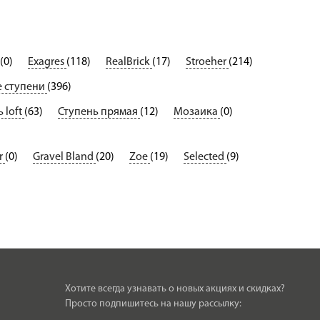
(0)
Exagres
(118)
RealBrick
(17)
Stroeher
(214)
 ступени
(396)
 loft
(63)
Ступень прямая
(12)
Мозаика
(0)
r
(0)
Gravel Bland
(20)
Zoe
(19)
Selected
(9)
Хотите всегда узнавать о новых акциях и скидках?
Просто подпишитесь на нашу рассылку: