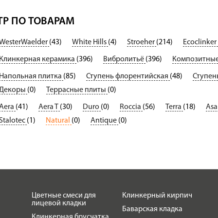
Р ПО ТОВАРАМ
WesterWaelder
(43)
White Hills
(4)
Stroeher
(214)
Ecoclinker
Клинкерная керамика
(396)
Вибролитьё
(396)
Композитные
Напольная плитка
(85)
Ступень флорентийская
(48)
Ступень
Декоры
(0)
Террасные плиты
(0)
Aera
(41)
Aera T
(30)
Duro
(0)
Roccia
(56)
Terra
(18)
Asa
Stalotec
(1)
Natural
(0)
Antique
(0)
Цветные смеси для
Клинкерный кирпич
лицевой кладки
Баварская кладка
Клинкерная брусчатка