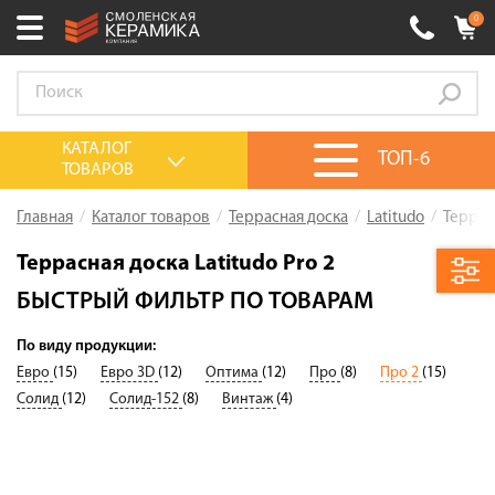
0
Ваш город:
Смоленск
+7 (4812) 548-777
Выберите ваш город:
КАТАЛОГ
ТОП-6
ТОВАРОВ
0 товаров
на сумму
0.00
руб.
Смоленск
Брянск
Москва
Главная
Каталог товаров
Террасная доска
Latitudo
Террасн
Акции
Террасная доска Latitudo Pro 2
О компании
БЫСТРЫЙ ФИЛЬТР ПО ТОВАРАМ
Калькулятор
По виду продукции:
Евро
(15)
Евро 3D
(12)
Оптима
(12)
Про
(8)
Про 2
(15)
Сервис
Солид
(12)
Солид-152
(8)
Винтаж
(4)
Оплата
Доставка
Сотрудничество