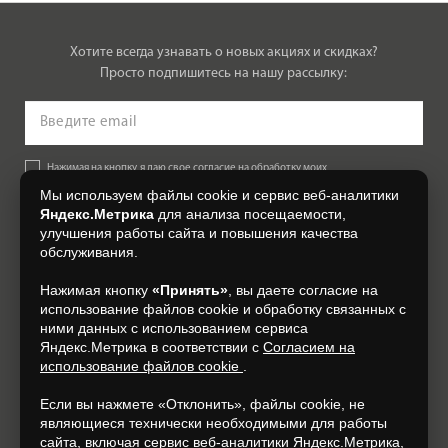
Хотите всегда узнавать о новых акциях и скидках?
Просто подпишитесь на нашу рассылку:
Нажимая на кнопку, я даю свое согласие на обработку моих
персональных данных, на условиях и для целей, определенных в
Мы используем файлы cookie и сервис веб-аналитики
Согласии на обработку персональных данных
.
Яндекс.Метрика
для анализа посещаемости,
улучшения работы сайта и повышения качества
Подписаться
обслуживания.
Нажимая кнопку
«Принять»
, вы даете согласие на
+7 (4812) 548-777
использование файлов cookie и обработку связанных с
ними данных с использованием сервиса
Яндекс.Метрика в соответствии с
Согласием на
использование файлов cookie
.
Если вы нажмете «Отклонить», файлы cookie, не
являющиеся технически необходимыми для работы
сайта, включая сервис веб-аналитики Яндекс.Метрика,