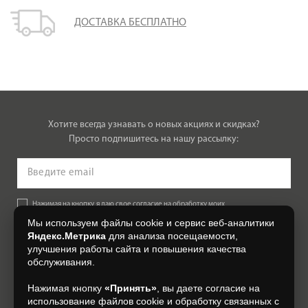
ДОСТАВКА БЕСПЛАТНО
Хотите всегда узнавать о новых акциях и скидках?
Просто подпишитесь на нашу рассылку:
Нажимая на кнопку, я даю свое согласие на обработку моих
персональных данных, на условиях и для целей, определенных в
Мы используем файлы cookie и сервис веб-аналитики
Согласии на обработку персональных данных
.
Яндекс.Метрика
для анализа посещаемости,
улучшения работы сайта и повышения качества
Подписаться
обслуживания.
Нажимая кнопку
«Принять»
, вы даете согласие на
+7 (4812) 548-777
использование файлов cookie и обработку связанных с