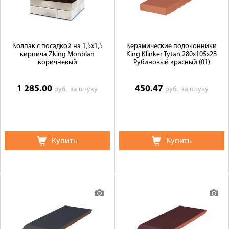
Колпак с посадкой на 1,5x1,5
Керамические подоконники
кирпича Zking Monblan
King Klinker Tytan 280x105x28
коричневый
Рубиновый красный (01)
1 285.00
450.47
руб.
за штуку
руб.
за штуку
Купить
Купить