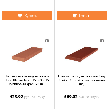
Купить
Купить
Керамические подоконники
Плитка для подоконников King
King Klinker Tytan 150x245x15
Klinker 310х120 нота цинамона
Рубиновый красный (01)
(06)
423.92
569.02
руб.
за штуку
руб.
за штуку