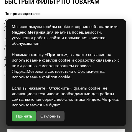
БЫСТРЫЙ ФИЛЬТР ПО ТОВАРАМ
По производителю:
King Klinker
(150)
ZG Clinker
(131)
CM Scandinavia
(107)
Мы используем файлы cookie и сервис веб-аналитики
Старый Оскол
(2)
Zking
(229)
Яндекс.Метрика
для анализа посещаемости,
улучшения работы сайта и повышения качества
По применению:
обслуживания.
Для фасада
(168)
Модульные грядки
(20)
Нажимая кнопку
«Принять»
, вы даете согласие на
Другое:
использование файлов cookie и обработку связанных с
ними данных с использованием сервиса
Аксессуары
(1064)
Клумбы из ДПК
(1064)
Колпаки
(1064)
Яндекс.Метрика в соответствии с
Согласием на
Профильный кирпич
(1064)
использование файлов cookie
.
Если вы нажмете «Отклонить», файлы cookie, не
являющиеся технически необходимыми для работы
сайта, включая сервис веб-аналитики Яндекс.Метрика,
использоваться не будут.
Хотите всегда узнавать о новых акциях и скидках?
Принять
Отклонить
Просто подпишитесь на нашу рассылку: