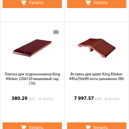
Купить
Купить
Плитка для подоконников King
Вставка для шляп King Klinker
Klinker 220х120 вишневый сад
445x250x90 нота цинамона (06)
(16)
380.29
7 997.57
руб.
за штуку
руб.
за штуку
Купить
Купить