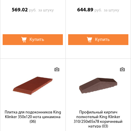
569.02
644.89
руб.
за штуку
руб.
за штуку
Купить
Купить
Плитка для подоконников King
Профильный кирпич
Klinker 350х120 нота цинамона
полнотелый King Klinker
(06)
310/250x65x78 коричневый
натура (03)