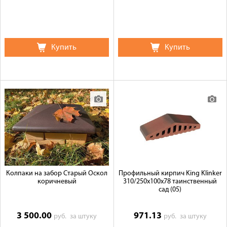
Купить
Купить
Колпаки на забор Старый Оскол
Профильный кирпич King Klinker
коричневый
310/250x100x78 таинственный
сад (05)
3 500.00
971.13
руб.
за штуку
руб.
за штуку