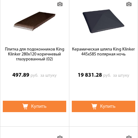
Плитка для подоконников King
Керамическая шляпа King Klinker
Klinker 280х120 коричневый
445х585 полярная ночь
глазурованный (02)
497.89
19 831.28
руб.
за штуку
руб.
за штуку
Купить
Купить