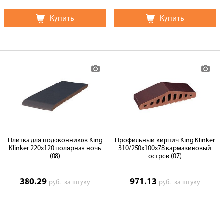
Купить
Купить
Плитка для подоконников King
Профильный кирпич King Klinker
Klinker 220х120 полярная ночь
310/250x100x78 кармазиновый
(08)
остров (07)
380.29
971.13
руб.
за штуку
руб.
за штуку