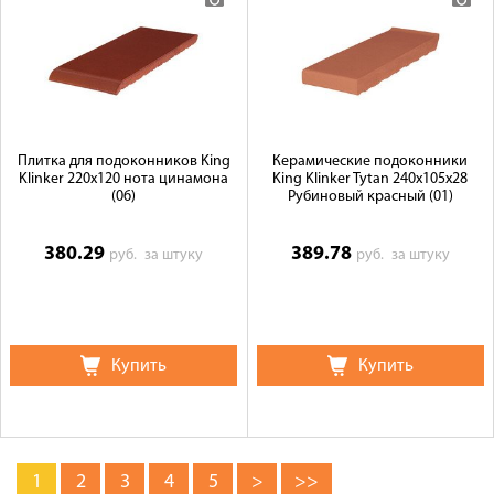
Плитка для подоконников King
Керамические подоконники
Klinker 220х120 нота цинамона
King Klinker Tytan 240x105x28
(06)
Рубиновый красный (01)
380.29
389.78
руб.
за штуку
руб.
за штуку
Купить
Купить
1
2
3
4
5
>
>>