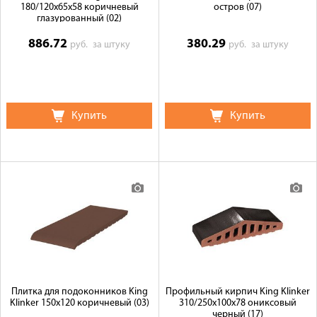
180/120x65x58 коричневый
остров (07)
глазурованный (02)
886.72
380.29
руб.
за штуку
руб.
за штуку
Купить
Купить
Плитка для подоконников King
Профильный кирпич King Klinker
Klinker 150х120 коричневый (03)
310/250x100x78 ониксовый
черный (17)