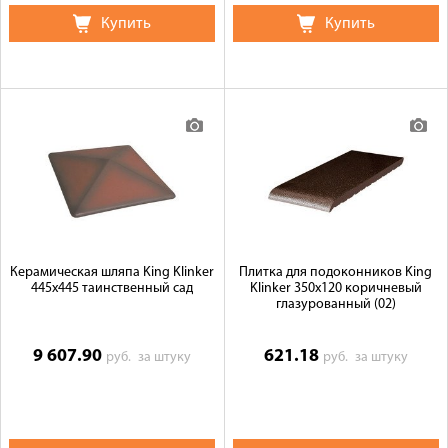
Купить
Купить
Керамическая шляпа King Klinker
Плитка для подоконников King
445х445 таинственный сад
Klinker 350х120 коричневый
глазурованный (02)
9 607.90
621.18
руб.
за штуку
руб.
за штуку