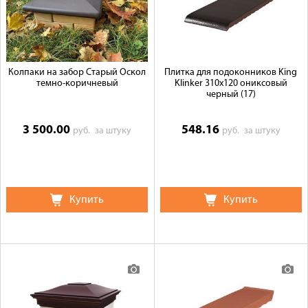
Галерея объектов
Контакты
Колпаки на забор Старый Оскол
Плитка для подоконников King
темно-коричневый
Klinker 310х120 ониксовый
черный (17)
3 500.00
548.16
руб.
за штуку
руб.
за штуку
Купить
Купить