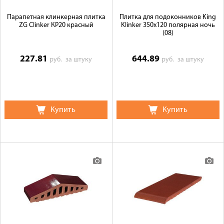
Парапетная клинкерная плитка
Плитка для подоконников King
ZG Clinker КР20 красный
Klinker 350х120 полярная ночь
(08)
227.81
644.89
руб.
за штуку
руб.
за штуку
Купить
Купить