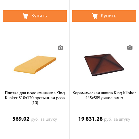
Купить
Купить
Плитка для подоконников King
Керамическая шляпа King Klinker
Klinker 310х120 пустынная роза
445х585 дикое вино
(10)
569.02
19 831.28
руб.
за штуку
руб.
за штуку