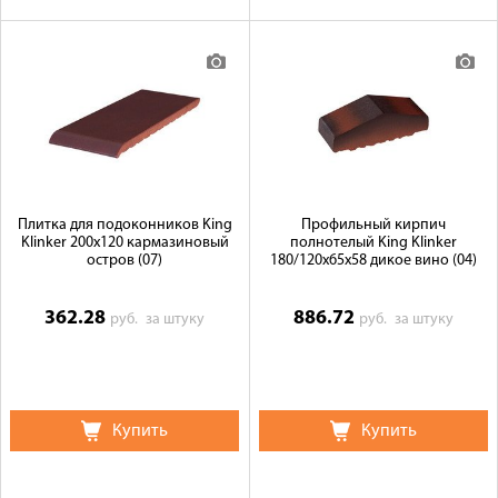
Плитка для подоконников King
Профильный кирпич
Klinker 200х120 кармазиновый
полнотелый King Klinker
остров (07)
180/120x65x58 дикое вино (04)
362.28
886.72
руб.
за штуку
руб.
за штуку
Купить
Купить