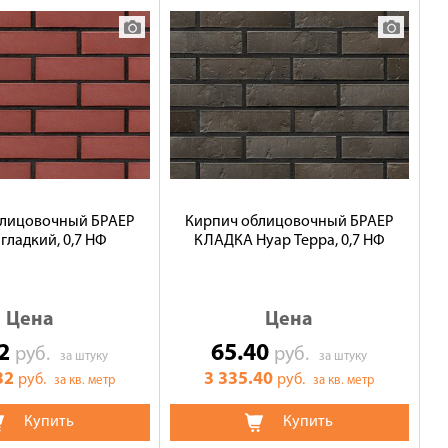
блицовочный БРАЕР
Кирпич облицовочный БРАЕР
гладкий, 0,7 НФ
КЛАДКА Нуар Терра, 0,7 НФ
Цена
Цена
32
65.40
руб.
руб.
за штуку
за штуку
32
3 335.40
руб.
руб.
за кв. метр
за кв. метр
Купить
Купить