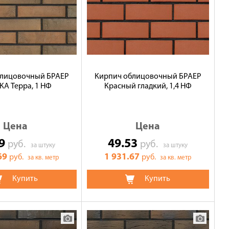
блицовочный БРАЕР
Кирпич облицовочный БРАЕР
А Терра, 1 НФ
Красный гладкий, 1,4 НФ
Цена
Цена
19
49.53
руб.
руб.
за штуку
за штуку
69
1 931.67
руб.
руб.
за кв. метр
за кв. метр
Купить
Купить