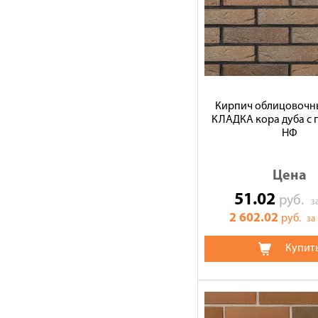
Кирпич облицовочн
КЛАДКА кора дуба с п
НФ
Цена
51.02
руб.
з
2 602.02
руб.
за
Купит