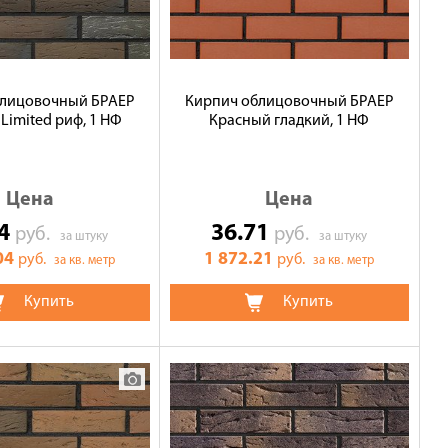
блицовочный БРАЕР
Кирпич облицовочный БРАЕР
imited риф, 1 НФ
Красный гладкий, 1 НФ
Цена
Цена
04
36.71
руб.
руб.
за штуку
за штуку
04
1 872.21
руб.
руб.
за кв. метр
за кв. метр
Купить
Купить