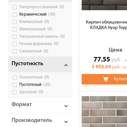
(0)
Гиперпрессованный
Галерея объектов
(30)
Керамический
Контакты
(0)
Клинкерный
Кирпич облицовочн
КЛАДКА Нуар Терр
(0)
Минеральный
(0)
Натуральный камень
(0)
Ручная формовка
Цена
(0)
Силикатный
77.55
руб.
з
Пустотность
3 955.05
руб.
за
(0)
Полнотелый
Купит
(30)
Пустотелый
(0)
Щелевой
Формат
Производитель