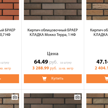
ый БРАЕР
Кирпич облицовочный БРАЕР
Кирпич о
0,7 НФ
КЛАДКА Мокко Терра, 1 НФ
КЛАДКА к
Цена
64.49
47.
руб.
а штуку
за штуку
3 288.99
2 404.
руб.
 кв. метр
за кв. метр
ь
Купить