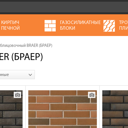
КИРПИЧ
ГАЗОСИЛИКАТНЫЕ
ТРО
ПЕЧНОЙ
БЛОКИ
ПЛИ
блицовочный BRAER (БРАЕР)
R (БРАЕР)
рные