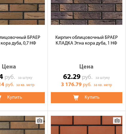
блицовочный БРАЕР
Кирпич облицовочный БРАЕР
ора дуба, 0,7 НФ
КЛАДКА Этна кора дуба, 1 НФ
Цена
Цена
14
62.29
руб.
руб.
за штуку
за штуку
14
3 176.79
руб.
руб.
за кв. метр
за кв. метр
Купить
Купить