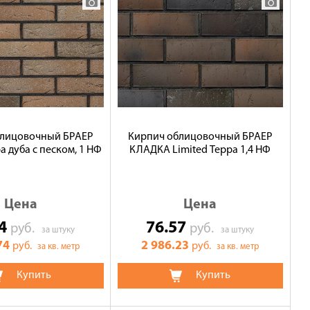
блицовочный БРАЕР
Кирпич облицовочный БРАЕР
 дуба с песком, 1 НФ
КЛАДКА Limited Терра 1,4 НФ
Цена
Цена
74
76.57
руб.
руб.
за штуку
за штуку
74
2 986.23
руб.
руб.
за кв. метр
за кв. метр
Купить
Купить