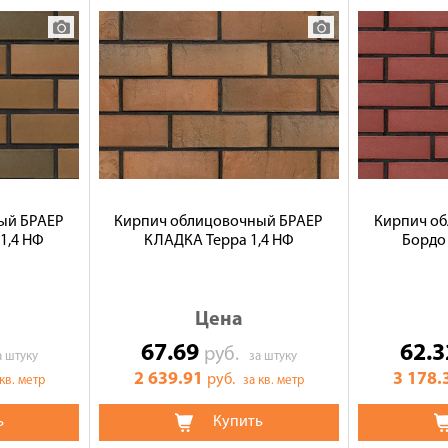
ый БРАЕР
Кирпич облицовочный БРАЕР
Кирпич о
1,4 НФ
КЛАДКА Терра 1,4 НФ
Бордо 
Цена
67.69
62.
руб.
а штуку
за штуку
2 639.91
3 178.
руб.
 кв. метр
за кв. метр
ь
Купить