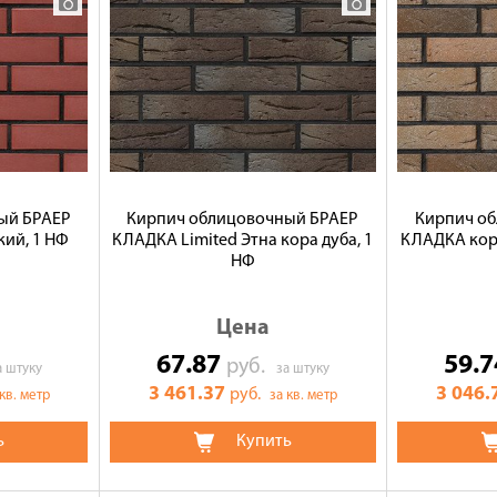
ый БРАЕР
Кирпич облицовочный БРАЕР
Кирпич о
ий, 1 НФ
КЛАДКА Limited Этна кора дуба, 1
КЛАДКА кора
НФ
Цена
67.87
59.
руб.
а штуку
за штуку
3 461.37
3 046.
руб.
 кв. метр
за кв. метр
ь
Купить