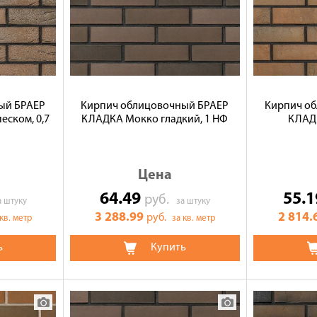
ый БРАЕР
Кирпич облицовочный БРАЕР
Кирпич о
еском, 0,7
КЛАДКА Мокко гладкий, 1 НФ
КЛАДК
Цена
64.49
55.
руб.
а штуку
за штуку
3 288.99
2 814.
руб.
 кв. метр
за кв. метр
ь
Купить