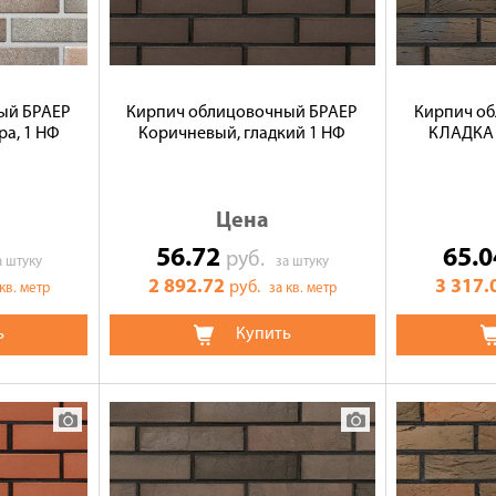
ый БРАЕР
Кирпич облицовочный БРАЕР
Кирпич о
а, 1 НФ
Коричневый, гладкий 1 НФ
КЛАДКА L
Цена
56.72
65.
руб.
а штуку
за штуку
2 892.72
3 317.
руб.
 кв. метр
за кв. метр
ь
Купить