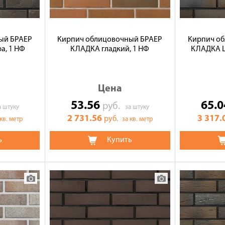
ый БРАЕР
Кирпич облицовочный БРАЕР
Кирпич о
а, 1 НФ
КЛАДКА гладкий, 1 НФ
КЛАДКА Li
Цена
53.56
65.
руб.
а штуку
за штуку
2 731.56
3 317.
руб.
 кв. метр
за кв. метр
ь
Купить