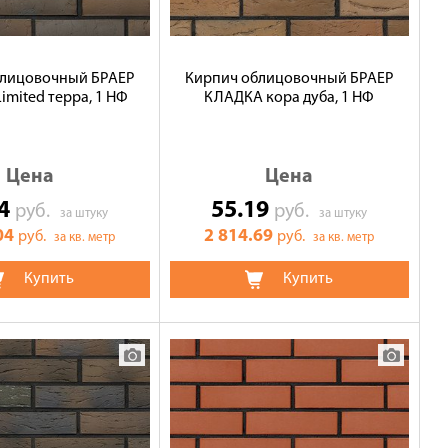
блицовочный БРАЕР
Кирпич облицовочный БРАЕР
mited терра, 1 НФ
КЛАДКА кора дуба, 1 НФ
Цена
Цена
04
55.19
руб.
руб.
за штуку
за штуку
04
2 814.69
руб.
руб.
за кв. метр
за кв. метр
Купить
Купить