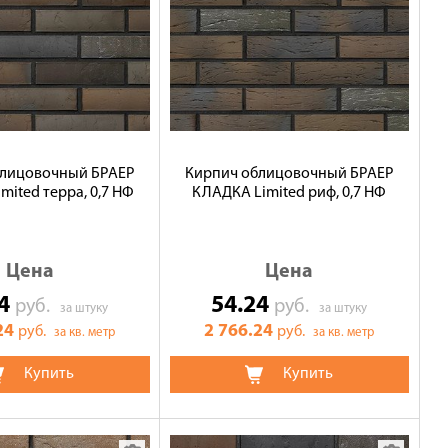
блицовочный БРАЕР
Кирпич облицовочный БРАЕР
mited терра, 0,7 НФ
КЛАДКА Limited риф, 0,7 НФ
Цена
Цена
24
54.24
руб.
руб.
за штуку
за штуку
24
2 766.24
руб.
руб.
за кв. метр
за кв. метр
Купить
Купить