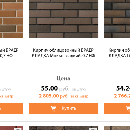
ый БРАЕР
Кирпич облицовочный БРАЕР
Кирпич о
0,7 НФ
КЛАДКА Мокко гладкий, 0,7 НФ
КЛАДКА Li
Цена
55.00
54.
руб.
а штуку
за штуку
2 805.00
2 766.
руб.
 кв. метр
за кв. метр
ь
Купить